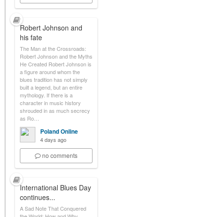
Robert Johnson and
his fate
The Man at the Crossroads:
Robert Johnson and the Myths
He Created Robert Johnson is
a figure around whom the
blues tradition has not simply
built a legend, but an entire
mythology. If there is a
character in music history
shrouded in as much secrecy
as Ro…
Poland Online
4 days ago
no comments
International Blues Day
continues...
A Sad Note That Conquered
the World: How and Why