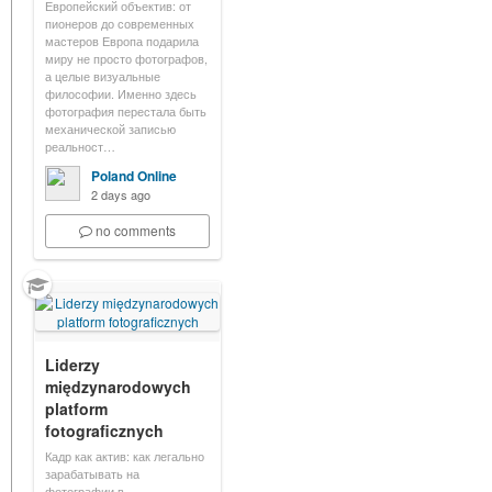
Европейский объектив: от
пионеров до современных
мастеров Европа подарила
миру не просто фотографов,
а целые визуальные
философии. Именно здесь
фотография перестала быть
механической записью
реальност…
Poland Online
2 days ago
no comments
Liderzy
międzynarodowych
platform
fotograficznych
Кадр как актив: как легально
зарабатывать на
фотографии в