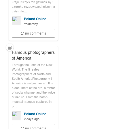
kraju. Kiedyś ten gatunek był
szeroko rozpowszechniony na
całym te…
Poland Online
Yesterday
no comments
Famous photographers
of America
Through the Lens of the New
World: The Greatest
Photographers of North and
South AmericaPhotography in
America is not just an art. It is
a document of the era, a mirror
of social change, and the voice
of nature. From the harsh
mountain ranges captured in
p…
Poland Online
2 days ago
no comments