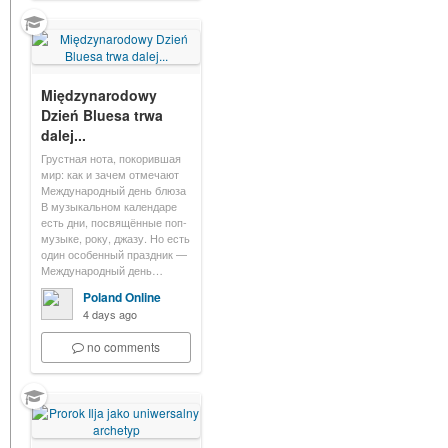
Międzynarodowy
Dzień Bluesa trwa
dalej...
Грустная нота, покорившая
мир: как и зачем отмечают
Международный день блюза
В музыкальном календаре
есть дни, посвящённые поп-
музыке, року, джазу. Но есть
один особенный праздник —
Международный день…
Poland Online
4 days ago
no comments