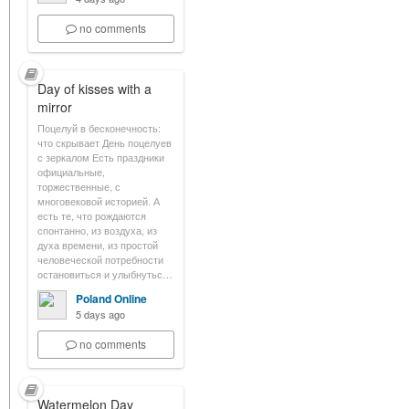
no comments
Day of kisses with a
mirror
Поцелуй в бесконечность:
что скрывает День поцелуев
с зеркалом Есть праздники
официальные,
торжественные, с
многовековой историей. А
есть те, что рождаются
спонтанно, из воздуха, из
духа времени, из простой
человеческой потребности
остановиться и улыбнутьс…
Poland Online
5 days ago
no comments
Watermelon Day