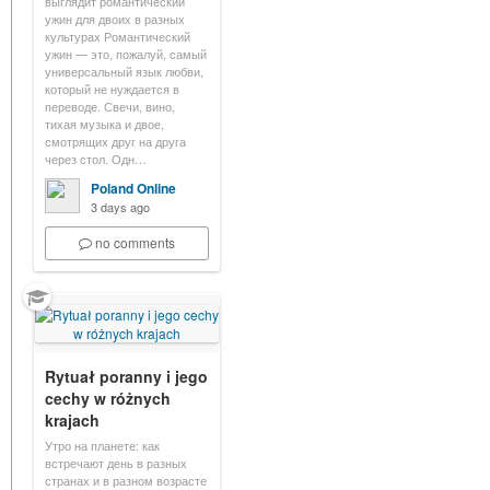
выглядит романтический
ужин для двоих в разных
культурах Романтический
ужин — это, пожалуй, самый
универсальный язык любви,
который не нуждается в
переводе. Свечи, вино,
тихая музыка и двое,
смотрящих друг на друга
через стол. Одн…
Poland Online
3 days ago
no comments
Rytuał poranny i jego
cechy w różnych
krajach
Утро на планете: как
встречают день в разных
странах и в разном возрасте