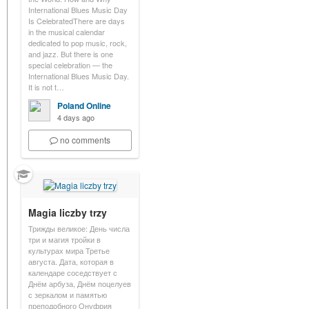
International Blues Music Day
Is CelebratedThere are days
in the musical calendar
dedicated to pop music, rock,
and jazz. But there is one
special celebration — the
International Blues Music Day.
It is not t…
Poland Online
4 days ago
no comments
Magia liczby trzy
Трижды великое: День числа
три и магия тройки в
культурах мира Третье
августа. Дата, которая в
календаре соседствует с
Днём арбуза, Днём поцелуев
с зеркалом и памятью
преподобного Онуфрия