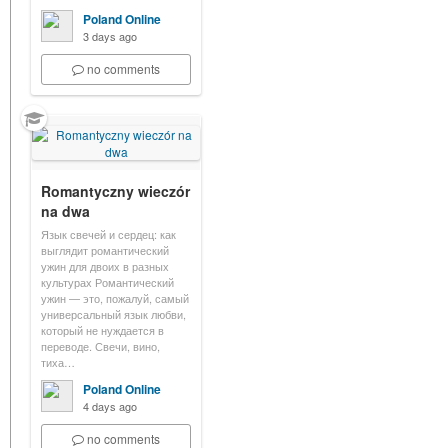
Poland Online
3 days ago
no comments
Romantyczny wieczór
na dwa
Язык свечей и сердец: как
выглядит романтический
ужин для двоих в разных
культурах Романтический
ужин — это, пожалуй, самый
универсальный язык любви,
который не нуждается в
переводе. Свечи, вино,
тиха…
Poland Online
4 days ago
no comments