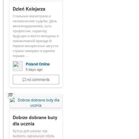
Dzień Kolejarza
Стальные магистрали и
человеческие судьбы: День
железнодорожника, суть
профессии, характер,
будущее и место женщины в
локомотивной бригаде В
первое воскресенье августа
страна замирает в едином
порыве …
Poland Online
5 days ago
no comments
Dobrze dobrane buty
dla ucznia
Бутсы для школы: как
выбрать идеальную обувь