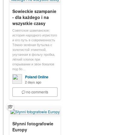
Sowieckie szampanie
- dla każdego i na
wszystkie czasy
Советское шампанское:
история народного игристого
и его путь в современность
Тёмно-зелёная бутылка с
золотистой этикеткой,
укутанная в фольгу пробка,
лёгкий хлопок при
открывании и звон бокалов
под бо…
Poland Online
2 days ago
no comments
Słynni fotografowie
Europy