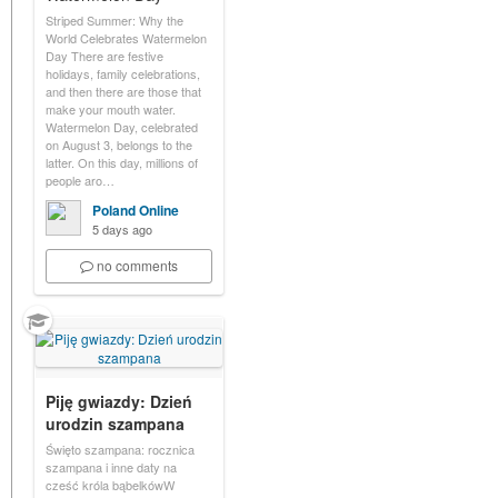
Striped Summer: Why the
World Celebrates Watermelon
Day There are festive
holidays, family celebrations,
and then there are those that
make your mouth water.
Watermelon Day, celebrated
on August 3, belongs to the
latter. On this day, millions of
people aro…
Poland Online
5 days ago
no comments
Piję gwiazdy: Dzień
urodzin szampana
Święto szampana: rocznica
szampana i inne daty na
cześć króla bąbelkówW