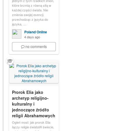
jednym z tych rzadkich imion,
które brzmią z równą siłą w
każdej części świata. Nie
zmienia swojej esencji,
przechodząc z języka do
języka, …
Poland Online
4 days ago
no comments
Prorok Elia jako
archetyp religijno-
kulturalny i
jednoczące źródło
religii Abrahamowych
Ogień most: jak prorok Elia
łączy religie świataW świecie,