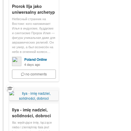
Prorok Ilja jako
uniwersalny archetyp
Небесный странник на
Востоке: кого напоминает
Илья в индуизме, буддизме
и синтоизме Пророк Илия —
фигура уникальная даже для
авраамических религий. Он
не умер, а был вознесён на
небо в огненной колесн…
Poland Online
4 days ago
no comments
Ilya - imię nadziei,
solidności, dobroci
Ilia: wędrujące imię, łączące
niebo i ziemięImię Ilaia jest