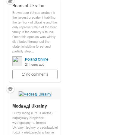
Bears of Ukraine
Brown bear (Ursus arctos) is
the largest predator inhabiting
the territory of Ukraine and the
only representative of the bear
family in the country's fauna.
Once this species was widely
distributed throughout the
state, inhabiting forest and
partially step…
Poland Online
21 hours ago
no comments
Medведi Ukrainy
Burzy mózg (Ursus arctos) —
największy drapieżnik
występujący na terenie
Ukrainy i jedyny przedstawiciel
rodziny niedźwiedzi w faunie