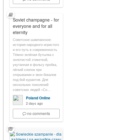
Soviet champagne - for
everyone and for all
eternity
Советское шампанское:
история народного игристого
и его путь в современность
Тёмно-зелёная бутылка с
золотистой этикеткой,
укутанная в фольгу пробка,
лёгкий хлопок при
открывании и звон бокалов
под бой курантов. Для
нескольких поколений
советских людей «Со…
Poland Online
2 days ago
no comments