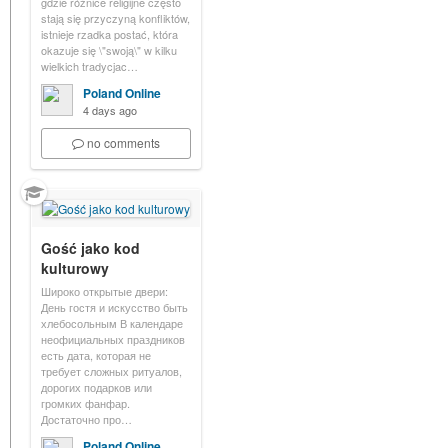
gdzie różnice religijne często
stają się przyczyną konfliktów,
istnieje rzadka postać, która
okazuje się \"swoją\" w kilku
wielkich tradycjac…
Poland Online
4 days ago
no comments
Gość jako kod
kulturowy
Широко открытые двери:
День гостя и искусство быть
хлебосольным В календаре
неофициальных праздников
есть дата, которая не
требует сложных ритуалов,
дорогих подарков или
громких фанфар.
Достаточно про…
Poland Online