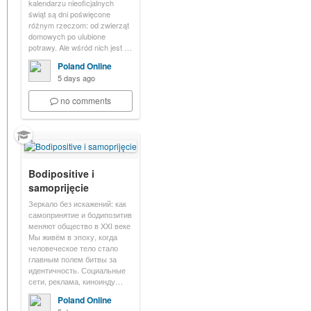
kalendarzu nieoficjalnych
świąt są dni poświęcone
różnym rzeczom: od zwierząt
domowych po ulubione
potrawy. Ale wśród nich jest …
Poland Online
5 days ago
no comments
Bodipositive i
samoprijęcie
Зеркало без искажений: как
самопринятие и бодипозитив
меняют общество в XXI веке
Мы живём в эпоху, когда
человеческое тело стало
главным полем битвы за
идентичность. Социальные
сети, реклама, киноинду…
Poland Online