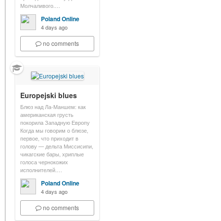
Молчаливого.…
Poland Online
4 days ago
no comments
Europejski blues
Блюз над Ла-Маншем: как
американская грусть
покорила Западную Европу
Когда мы говорим о блюзе,
первое, что приходит в
голову — дельта Миссисипи,
чикагские бары, хриплые
голоса чернокожих
исполнителей.…
Poland Online
4 days ago
no comments