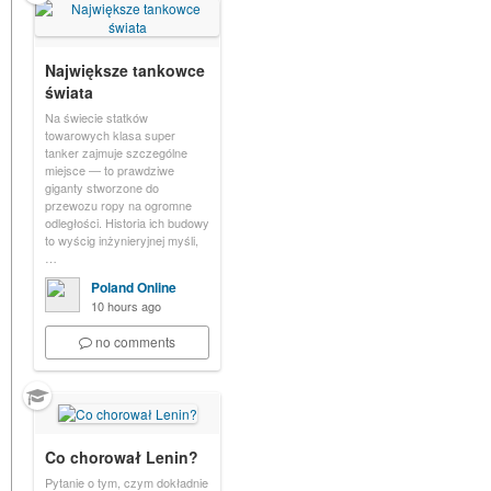
Największe tankowce
świata
Na świecie statków
towarowych klasa super
tanker zajmuje szczególne
miejsce — to prawdziwe
giganty stworzone do
przewozu ropy na ogromne
odległości. Historia ich budowy
to wyścig inżynieryjnej myśli,
…
Poland Online
10 hours ago
no comments
Co chorował Lenin?
Pytanie o tym, czym dokładnie