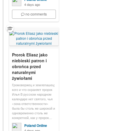
4 days ago
no comments
Prorok Eliasz jako
niebieski patron i
obrońca przed
naturalnymi
żywiołami
Громовержец и землепашец:
кого и что охраняет пророк
Илья В русском народном
календаре нет святого, чья
«зона ответственности»
была бы столь же широкой и
одновременно столь же
конкретной, как у пророк…
Poland Online
4 days ago