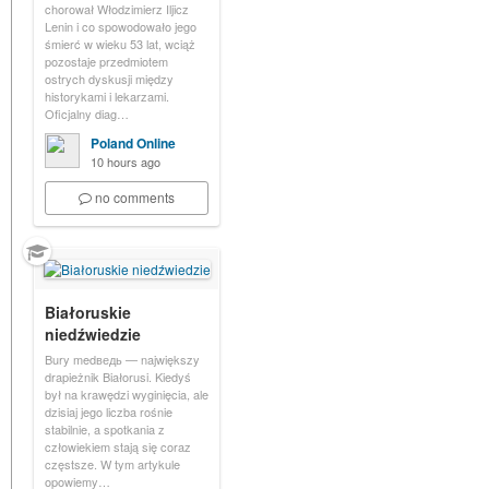
chorował Włodzimierz Iljicz
Lenin i co spowodowało jego
śmierć w wieku 53 lat, wciąż
pozostaje przedmiotem
ostrych dyskusji między
historykami i lekarzami.
Oficjalny diag…
Poland Online
10 hours ago
no comments
Białoruskie
niedźwiedzie
Bury medведь — największy
drapieżnik Białorusi. Kiedyś
był na krawędzi wyginięcia, ale
dzisiaj jego liczba rośnie
stabilnie, a spotkania z
człowiekiem stają się coraz
częstsze. W tym artykule
opowiemy…