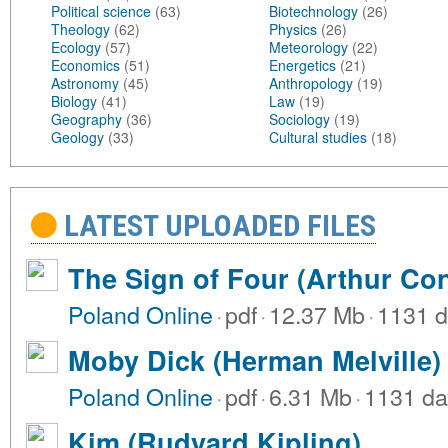
Political science
(63)
Biotechnology
(26)
Theology
(62)
Physics
(26)
Ecology
(57)
Meteorology
(22)
Economics
(51)
Energetics
(21)
Astronomy
(45)
Anthropology
(19)
Biology
(41)
Law
(19)
Geography
(36)
Sociology
(19)
Geology
(33)
Cultural studies
(18)
LATEST UPLOADED FILES
The Sign of Four (Arthur Co
Poland Online
·
pdf
·
12.37 Mb
·
1131 d
Moby Dick (Herman Melville)
Poland Online
·
pdf
·
6.31 Mb
·
1131 da
Kim (Rudyard Kipling)