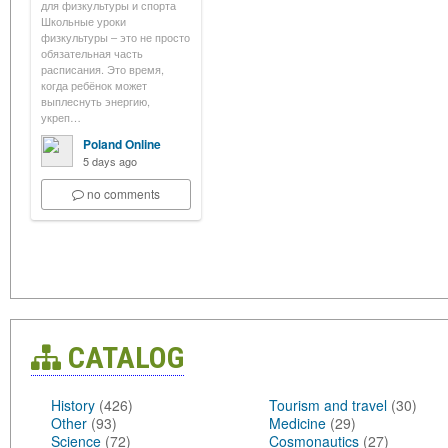
для физкультуры и спорта
Школьные уроки
физкультуры – это не просто
обязательная часть
расписания. Это время,
когда ребёнок может
выплеснуть энергию,
укреп…
Poland Online
5 days ago
no comments
CATALOG
History
(426)
Tourism and travel
(30)
Other
(93)
Medicine
(29)
Science
(72)
Cosmonautics
(27)