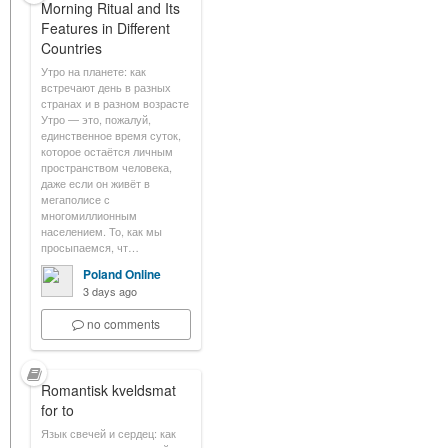
Morning Ritual and Its
Features in Different
Countries
Утро на планете: как
встречают день в разных
странах и в разном возрасте
Утро — это, пожалуй,
единственное время суток,
которое остаётся личным
пространством человека,
даже если он живёт в
мегаполисе с
многомиллионным
населением. То, как мы
просыпаемся, чт…
Poland Online
3 days ago
no comments
Romantisk kveldsmat
for to
Язык свечей и сердец: как