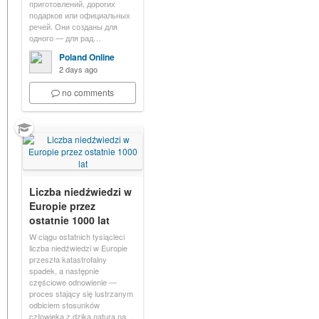
приготовлений, дорогих
подарков или официальных
речей. Они созданы для
одного — для рад…
Poland Online
2 days ago
no comments
Liczba niedźwiedzi w
Europie przez
ostatnie 1000 lat
W ciągu ostatnich tysiącleci
liczba niedźwiedzi w Europie
przeszła katastrofalny
spadek, a następnie
częściowe odnowienie —
proces stający się lustrzanym
odbiciem stosunków
człowieka z dziką naturą na…