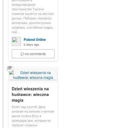
международном
пространстве Тысячи
снимков пылятся на жёстких
дисках. Пейзажи, портреты,
репортажи, архитектурные
шедевры, случайные кадры,
пой…
Poland Online
2 days ago
no comments
Dzień wieszenia na
huśtawce: wieczna
magia
Взлёт над суетой: День
качания на качелях и вечная
магия полёта Есть в
календаре дни, которые не
требуют сложных