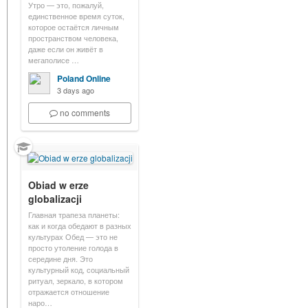
Утро — это, пожалуй,
единственное время суток,
которое остаётся личным
пространством человека,
даже если он живёт в
мегаполисе …
Poland Online
3 days ago
no comments
Obiad w erze
globalizacji
Главная трапеза планеты:
как и когда обедают в разных
культурах Обед — это не
просто утоление голода в
середине дня. Это
культурный код, социальный
ритуал, зеркало, в котором
отражается отношение
наро…