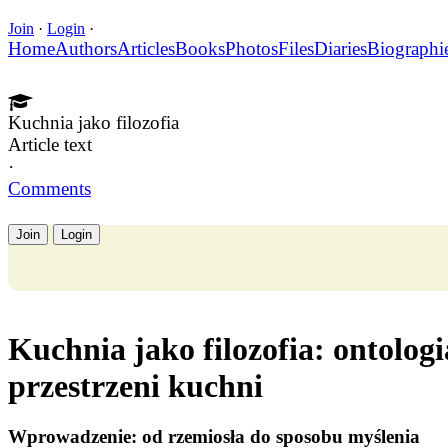
Join
·
Login
·
Home
Authors
Articles
Books
Photos
Files
Diaries
Biographi
Kuchnia jako filozofia
Article text
·
Comments
Join
Login
Kuchnia jako filozofia: ontologi
przestrzeni kuchni
Wprowadzenie: od rzemiosła do sposobu myślenia