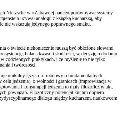
iedrich Nietzsche w «Zabawnej nauce» porównywał systemy
ttgenstein używał analogii z książką kucharską, aby
 ale nie wskazują jedynego poprawnego smaku.
ania o świecie niekoniecznie muszą być obłożone słowami
nsystencję, balans kwasu i słodkości, w decyzję o dodaniu
, w codziennych praktykach, i że myślenie to nie tylko
nania i twórczości.
eruje unikalny język do rozmowy o fundamentalnych
 w celu jedzenia), o wolności i granicach (improwizacja w
gotowania i konsumpcji jedzenia to mały filozoficzny akt,
wych powiązań. Filozoficzny potencjał kuchni dopiero
ędzydyscyplinarnego dialogu między kucharzem, naukowcem