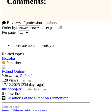
Comments:
Reviews of professional authors
Order by:
expand all
Per page:
There are no comments yet
Related topics
filozofia
Publisher
Poland Online
Warszawa, Poland
128 views
→
rating
17.12.2025 (234 days ago)
Философия
→
other headings
0 subscribers
All articles of the author on Libmonster
Official page:
https://elibrary.pl/Libmonster