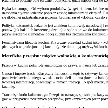
Kuchnia to potężne pole etyczne i polityczne, gdzie napotykają się k
Etyka konsumpcji: Od wyboru produktów (wegetarianizm, lokalne rolni
uzasadnia etyczne jedzenie poprzez zasadę minimalizacji cierpień. R
się globalnej industrializacji jedzenia, broniąc zasad «dobrze, czysto i
Polityka tożsamości: Jedzenie jest znakiem kulturowej, narodowej i r
potraw (jak halal lub koszerne jedzenie) to spór o prawo do kultur
przywłaszczenie elementów obcej kuchni bez zrozumienia kontekstu —
Feministyczna filozofia kuchni: Krytyczny przegląd kuchni jako « kobi
płciowych w profesjonalnej kuchni (gdzie dominują mężczyźni-kucha
Metyfizka przepisu: między wolnością a konieczności
Przepis w kuchni pełni rolę analogiczną do prawa w nauce lub zasady
Canon i improwizacja: Klasyczny francuski przepis to sztywny kanon,
przeciwieństwie do niego, włoska cucina della nonna (kuchnia babci)
twórczej interpretacji, pozostając w ramach tradycji. To spór międz
kuchnię.
Transmisja kodu kulturowego: Przepis to narracja, sposób przekazywania
(jak w przypadku rodzinnych przepisów, przekazywanych przez poko