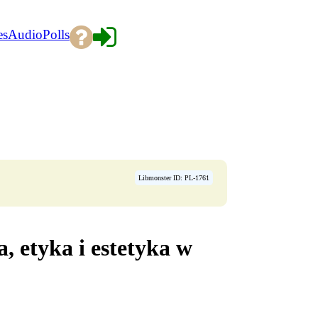
es
Audio
Polls
Libmonster ID: PL-1761
a, etyka i estetyka w