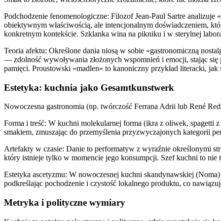
Podchodzenie fenomenologiczne: Filozof Jean-Paul Sartre analizuje «
obiektywnym właściwością, ale intencjonalnym doświadczeniem, któr
konkretnym kontekście. Szklanka wina na pikniku i w sterylnej labo
Teoria afektu: Określone dania niosą w sobie «gastronomiczną nostal
— zdolność wywoływania złożonych wspomnień i emocji, stając się p
pamięci. Proustowski «madlen» to kanoniczny przykład literacki, jak 
Estetyka: kuchnia jako Gesamtkunstwerk
Nowoczesna gastronomia (np. twórczość Ferrana Adrii lub René Redz
Forma i treść: W kuchni molekularnej forma (ikra z oliwek, spagetti
smakiem, zmuszając do przemyślenia przyzwyczajonych kategorii per
Artefakty w czasie: Danie to performatyw z wyraźnie określonymi stru
który istnieje tylko w momencie jego konsumpcji. Szef kuchni to nie t
Estetyka ascetyzmu: W nowoczesnej kuchni skandynawskiej (Noma) w
podkreślając pochodzenie i czystość lokalnego produktu, co nawiązuj
Metryka i polityczne wymiary