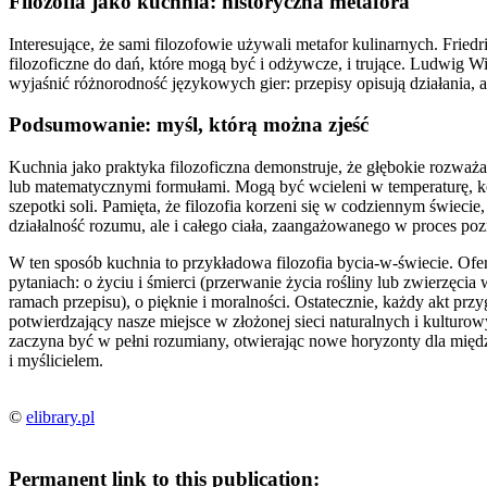
Filozofia jako kuchnia: historyczna metafora
Interesujące, że sami filozofowie używali metafor kulinarnych. Fr
filozoficzne do dań, które mogą być i odżywcze, i trujące. Ludwig Wi
wyjaśnić różnorodność językowych gier: przepisy opisują działania,
Podsumowanie: myśl, którą można zjeść
Kuchnia jako praktyka filozoficzna demonstruje, że głębokie rozważ
lub matematycznymi formułami. Mogą być wcieleni w temperaturę, ko
szepotki soli. Pamięta, że filozofia korzeni się w codziennym świecie
działalność rozumu, ale i całego ciała, zaangażowanego w proces poz
W ten sposób kuchnia to przykładowa filozofia bycia-w-świecie. Of
pytaniach: o życiu i śmierci (przerwanie życia rośliny lub zwierzęcia
ramach przepisu), o pięknie i moralności. Ostatecznie, każdy akt przy
potwierdzający nasze miejsce w złożonej sieci naturalnych i kulturo
zaczyna być w pełni rozumiany, otwierając nowe horyzonty dla mi
i myślicielem.
©
elibrary.pl
Permanent link to this publication: