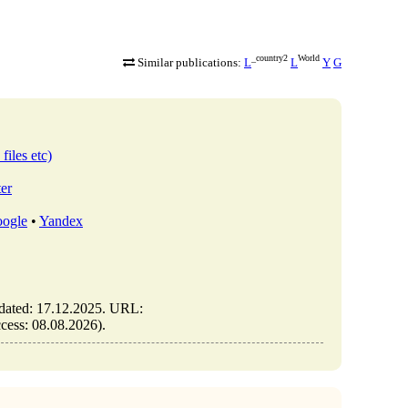
_country2
World
Similar publications:
L
L
Y
G
files etc)
ter
ogle
•
Yandex
dated: 17.12.2025. URL:
access: 08.08.2026).