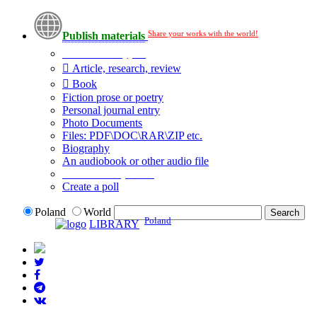
Share your works with the world!
Publish materials
Publication type?
Article, research, review
Book
Fiction prose or poetry
Personal journal entry
Photo Documents
Files: PDF\DOC\RAR\ZIP etc.
Biography
An audiobook or other audio file
Additional options:
Create a poll
Poland
World
Poland
LIBRARY