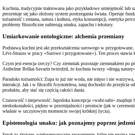
Kuchnia, tradycyjnie traktowana jako przykładowe umiejętność lub sz
prezentuje się jako złożony system postrzegania świata. Operuje fund
tożsamość i zmiana, natura i kultura, etyka konsumpcji, estetyka perc
problemy filozoficzne nabierają smaku, zapachu i tekstury.
Umiarkowanie ontologiczne: alchemia przemiany
Podstawą kuchni jest akt przekształcenia surowego w przygotowane, 
Lévi-Strauss w pracy «Surowe i przygotowane»). Ten proces stawia 
Czym jest esencja rzeczy? Czy ziemniak pozostaje ziemniakiem po pr
Anthelme Brillat-Savarin twierdził, że kuchnia tworzy «drugą naturę
Paradoks tożsamości: Zupa to już nie woda, nie mięso i nie warzywa,
interakcji. Jak i w filozofii Arystotelesa, tutaj dochodzi do przejścia 
produktu, aby stać się częścią całości dania.
Czasowość i niepewność: Japońska koncepcja «wabi-sabi» znajduje 
niedoskonałości, piękno w przemijalności i prostocie (jak w ceremon
właśnie w szczytowym momencie swojej krótkiej życia).
Epistemologia smaku: jak poznajemy poprzez jedzeni
Smak to złożone, wielosensoryczne zrozumienie, które nie można zr