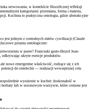
tuka serwowania, w kontekście filozoficznej refleksji
amentalnymi kategoriami: przemiana, forma i materia,
epcji. Kuchnia to praktyczna ontologia, gdzie abstrakcyjne
co jest jednym z centralnych mitów cywilizacji (Claude
kluczowe pytania ontologiczne:
zetworzeniu w puree? Francuski gasto-filozof Jean-
», odkrywając ukryte esencje produktów.
 ale nowe emergentne właściwość, rodzące się z ich
od potencji do entelechii — realizacji wewnętrznej celu
bezpośrednie wyrażenie w kuchni: doskonałość w
ii herbaty lub w sezonowym warzywie, które cenione jest
e
edukować do czystej aktywności receptorowej.