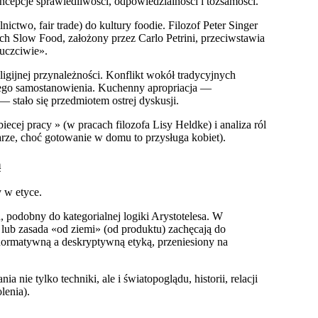
oncepcje sprawiedliwości, odpowiedzialności i tożsamości.
ctwo, fair trade) do kultury foodie. Filozof Peter Singer
uch Slow Food, założony przez Carlo Petrini, przeciwstawia
 uczciwie».
eligijnej przynależności. Konflikt wokół tradycyjnych
owego samostanowienia. Kuchenny apropriacja —
 stało się przedmiotem ostrej dyskusji.
ecej pracy » (w pracach filozofa Lisy Heldke) i analiza ról
rze, choć gotowanie w domu to przysługa kobiet).
ą
 w etyce.
 podobny do kategorialnej logiki Arystotelesa. W
 lub zasada «od ziemi» (od produktu) zachęcają do
y normatywną a deskryptywną etyką, przeniesiony na
 nie tylko techniki, ale i światopoglądu, historii, relacji
lenia).