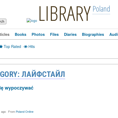
LIBRARY
Poland
ticles
Books
Photos
Files
Diaries
Biographies
Audi
Top Rated
·
Hits
EGORY: ЛАЙФСТАЙЛ
 się wypoczywać
s ago
·
From
Poland Online