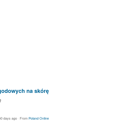
odowych na skórę
ę
50 days ago
·
From
Poland Online