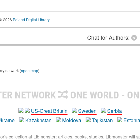
© 2026
Poland Digital Library
Chat for Authors:
ary network (
open map
)
TER NETWORK
ONE WORLD - ON
US-Great Britain
Sweden
Serbia
kraine
Kazakhstan
Moldova
Tajikistan
Estoni
r's collection at Libmonster: articles, books, studies. Libmonster will s