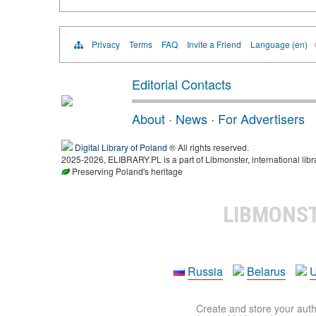
Privacy
Terms
FAQ
Invite a Friend
Language (en)
Editorial Contacts
About
·
News
·
For Advertisers
Digital Library of Poland
® All rights reserved.
2025-2026, ELIBRARY.PL is a part of Libmonster, international libr
Preserving Poland's heritage
LIBMONS
Russia
Belarus
U
Create and store your autho