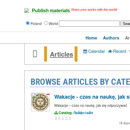
Share your works with the world!
Publish materials
Poland
World
Home
Authors
Ar
Calendar
·
Recent
·
Articles
BROWSE ARTICLES BY CAT
Wakacje - czas na naukę, jak
Wakacje – czas na naukę, jak się odpoczywać
Catalog:
Лайфстайл
16 day