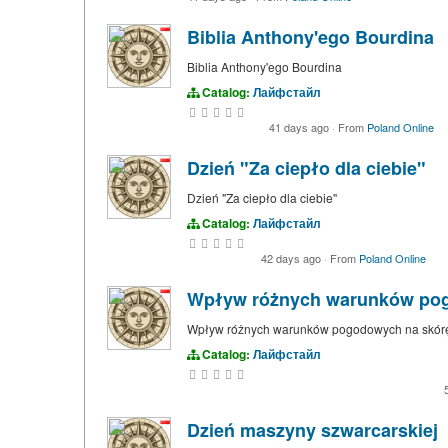
Biblia Anthony'ego Bourdina
Biblia Anthony'ego Bourdina
Catalog:
Лайфстайл
41 days ago
·
From
Poland Online
Dzień "Za ciepło dla ciebie"
Dzień "Za ciepło dla ciebie"
Catalog:
Лайфстайл
42 days ago
·
From
Poland Online
Wpływ różnych warunków pog
Wpływ różnych warunków pogodowych na skór
Catalog:
Лайфстайл
Dzień maszyny szwarcarskiej