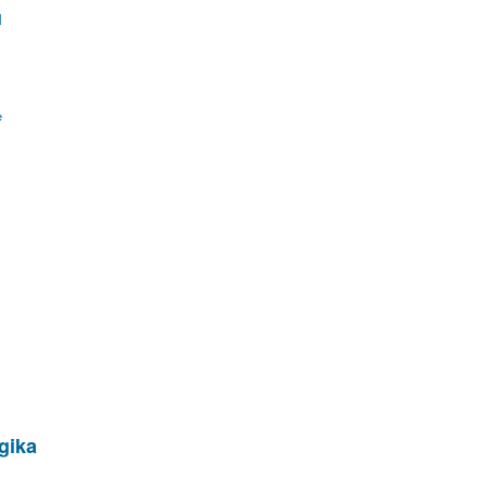
u
e
gika