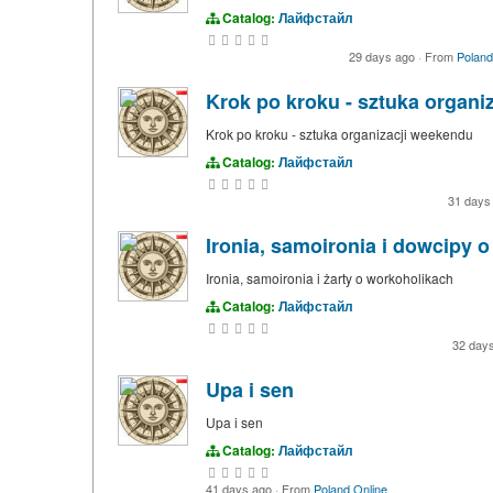
Catalog:
Лайфстайл
29 days ago
·
From
Poland
Krok po kroku - sztuka organi
Krok po kroku - sztuka organizacji weekendu
Catalog:
Лайфстайл
31 days
Ironia, samoironia i dowcipy 
Ironia, samoironia i żarty o workoholikach
Catalog:
Лайфстайл
32 day
Upa i sen
Upa i sen
Catalog:
Лайфстайл
41 days ago
·
From
Poland Online