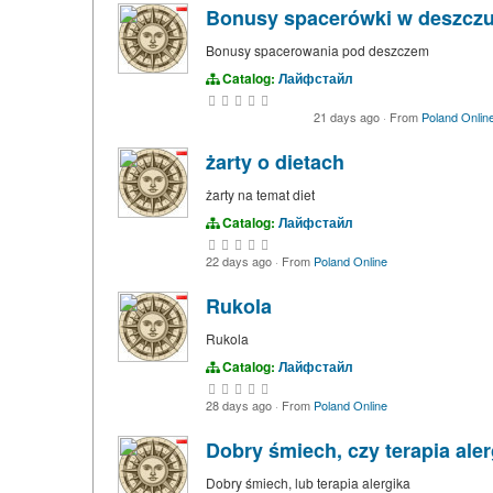
Bonusy spacerówki w deszcz
Bonusy spacerowania pod deszczem
Catalog:
Лайфстайл
21 days ago
·
From
Poland Onlin
żarty o dietach
żarty na temat diet
Catalog:
Лайфстайл
22 days ago
·
From
Poland Online
Rukola
Rukola
Catalog:
Лайфстайл
28 days ago
·
From
Poland Online
Dobry śmiech, czy terapia aler
Dobry śmiech, lub terapia alergika