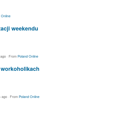
 Online
zacji weekendu
 ago
·
From
Poland Online
o workoholikach
s ago
·
From
Poland Online