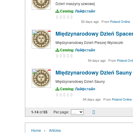
Dzień maszyny szwowej
Catalog:
Лайфстайл
52 days ago
·
From
Poland Online
Międzynarodowy Dzień Space
Międzynarodowy Dzień Pieszej Wycieczki
Catalog:
Лайфстайл
54 days ago
·
From
Poland Onl
Międzynarodowy Dzień Sauny
Międzynarodowy Dzień Sauny
Catalog:
Лайфстайл
54 days ago
·
From
Poland Online
1-14
of
55
Per page:
›
Home
Articles