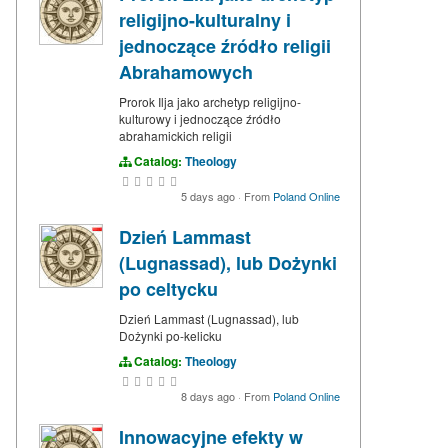
religijno-kulturalny i
jednoczące źródło religii
Abrahamowych
Prorok Ilja jako archetyp religijno-
kulturowy i jednoczące źródło
abrahamickich religii
Catalog:
Theology
5 days ago
·
From
Poland Online
Dzień Lammast
(Lugnassad), lub Dożynki
po celtycku
Dzień Lammast (Lugnassad), lub
Dożynki po-kelicku
Catalog:
Theology
8 days ago
·
From
Poland Online
Innowacyjne efekty w