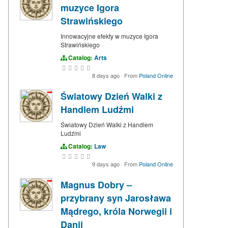
muzyce Igora
Strawińskiego
Innowacyjne efekty w muzyce Igora
Strawińskiego
Catalog:
Arts
8 days ago
·
From
Poland Online
Światowy Dzień Walki z
Handlem Ludźmi
Światowy Dzień Walki z Handlem
Ludźmi
Catalog:
Law
9 days ago
·
From
Poland Online
Magnus Dobry –
przybrany syn Jarosława
Mądrego, króla Norwegii i
Danii