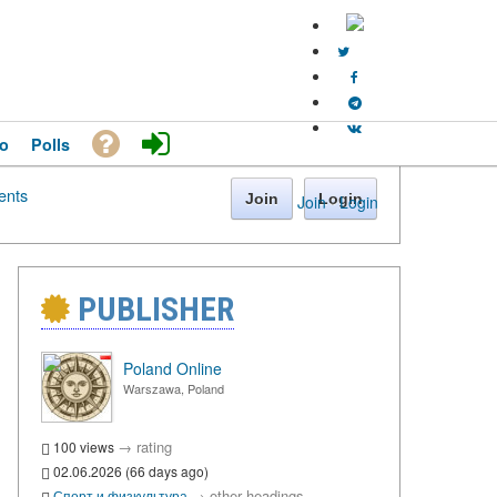
o
Polls
nts
Join
Login
Join
·
Login
PUBLISHER
Poland Online
Warszawa, Poland
→
rating
100 views
02.06.2026 (66 days ago)
→
other headings
Спорт и физкультура