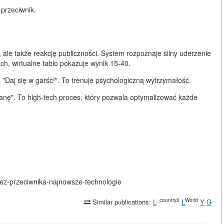
 przeciwnik.
 ale także reakcję publiczności. System rozpoznaje silny uderzenie
ch, wirtualne tablo pokazuje wynik 15-40.
"Daj się w garść!". To trenuje psychologiczną wytrzymałość.
ianę". To high-tech proces, który pozwala optymalizować każde
ki-bez-przeciwnika-najnowsze-technologie
_country2
World
Similar publications:
L
L
Y
G