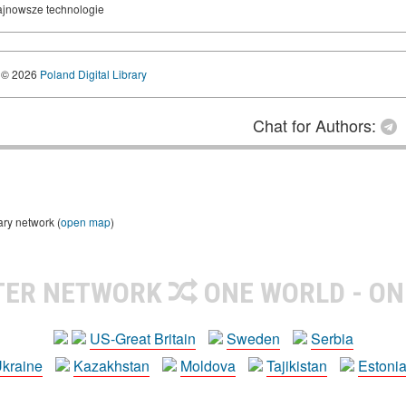
 najnowsze technologie
© 2026
Poland Digital Library
Chat for Authors:
ary network (
open map
)
TER NETWORK
ONE WORLD - ON
US-Great Britain
Sweden
Serbia
kraine
Kazakhstan
Moldova
Tajikistan
Estoni