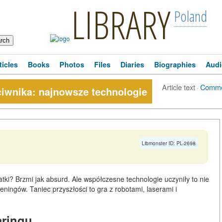
LIBRARY
Poland
ticles
Books
Photos
Files
Diaries
Biographies
Audi
Article text
·
Comme
eciwnika: najnowsze technologie
Libmonster ID: PL-2698
atki? Brzmi jak absurd. Ale współczesne technologie uczyniły to nie
eningów. Taniec przyszłości to gra z robotami, laserami i
aringu