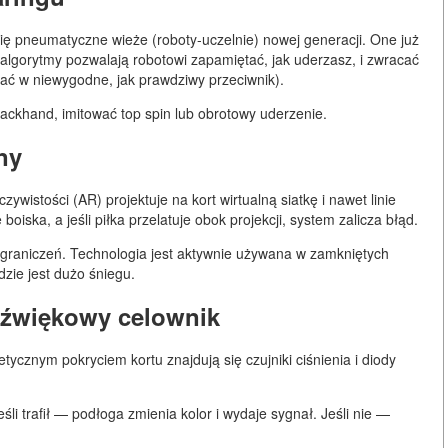
ię pneumatyczne wieże (roboty-uczelnie) nowej generacji. One już
ne algorytmy pozwalają robotowi zapamiętać, jak uderzasz, i zwracać
zać w niewygodne, jak prawdziwy przeciwnik).
backhand, imitować top spin lub obrotowy uderzenie.
ny
ywistości (AR) projektuje na kort wirtualną siatkę i nawet linie
oiska, a jeśli piłka przelatuje obok projekcji, system zalicza błąd.
zgraniczeń. Technologia jest aktywnie używana w zamkniętych
zie jest dużo śniegu.
 dźwiękowy celownik
tycznym pokryciem kortu znajdują się czujniki ciśnienia i diody
eśli trafił — podłoga zmienia kolor i wydaje sygnał. Jeśli nie —