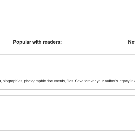
Popular with readers:
Ne
ks, biographies, photographic documents, files. Save forever your author's legacy in 