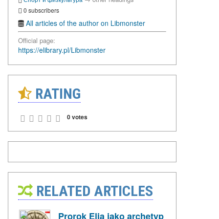
0 subscribers
All articles of the author on Libmonster
Official page:
https://elibrary.pl/Libmonster
RATING
0 votes
RELATED ARTICLES
Prorok Elia jako archetyp