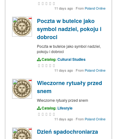
11 days ago
·
From
Poland Online
Poczta w butelce jako
symbol nadziei, pokoju i
dobroci
Poczta w butelce jako symbol nadziei,
pokoju i dobroci
Catalog:
Cultural Studies
11 days ago
·
From
Poland Online
Wieczorne rytuały przed
snem
Wieczorne rytuały przed snem
Catalog:
Lifestyle
11 days ago
·
From
Poland Online
Dzień spadochroniarza