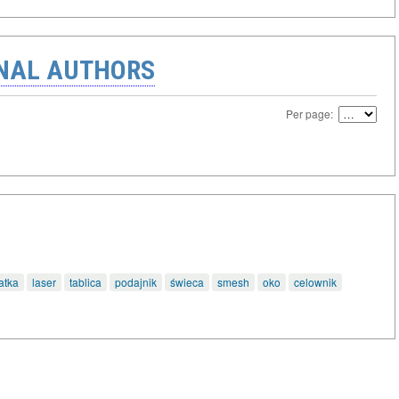
ONAL AUTHORS
Per page:
atka
laser
tablica
podajnik
świeca
smesh
oko
celownik