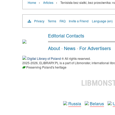
›
›
Home
Articles
Tenisista bez siatki, bez przeciwnika:
Privacy
Terms
FAQ
Invite a Friend
Language (en)
Editorial Contacts
About
·
News
·
For Advertisers
Digital Library of Poland
® All rights reserved.
2025-2026, ELIBRARY.PL is a part of Libmonster, international libr
Preserving Poland's heritage
LIBMONS
Russia
Belarus
U