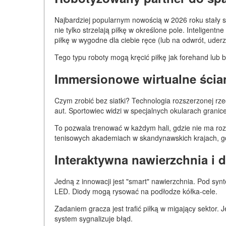
Najbardziej popularnym nowością w 2026 roku stały s
nie tylko strzelają piłkę w określone pole. Inteligent
piłkę w wygodne dla ciebie ręce (lub na odwrót, uder
Tego typu roboty mogą kręcić piłkę jak forehand lub 
Immersionowe wirtualne ścia
Czym zrobić bez siatki? Technologia rozszerzonej rzecz
aut. Sportowiec widzi w specjalnych okularach granice b
To pozwala trenować w każdym hali, gdzie nie ma ro
tenisowych akademiach w skandynawskich krajach, gd
Interaktywna nawierzchnia i
Jedną z innowacji jest "smart" nawierzchnia. Pod synte
LED. Diody mogą rysować na podłodze kółka-cele.
Zadaniem gracza jest trafić piłką w migający sektor. J
system sygnalizuje błąd.