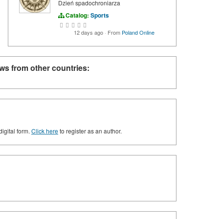
Dzień spadochroniarza
Catalog:
Sports
12 days ago
·
From
Poland Online
ws from other countries:
digital form.
Click here
to register as an author.