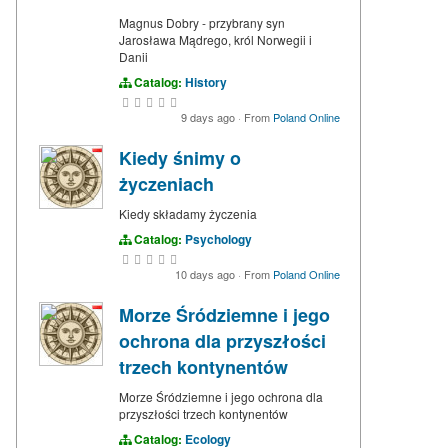
Magnus Dobry - przybrany syn
Jarosława Mądrego, król Norwegii i
Danii
Catalog:
History
9 days ago
·
From
Poland Online
Kiedy śnimy o
życzeniach
Kiedy składamy życzenia
Catalog:
Psychology
10 days ago
·
From
Poland Online
Morze Śródziemne i jego
ochrona dla przyszłości
trzech kontynentów
Morze Śródziemne i jego ochrona dla
przyszłości trzech kontynentów
Catalog:
Ecology