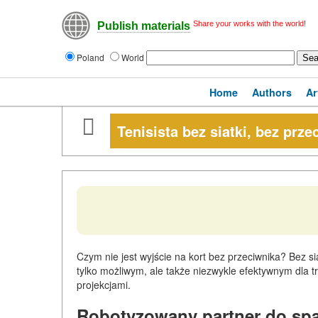
Share your works with the world!
Publish materials
Poland
World
Home
Authors
Ar
Tenisista bez siatki, bez prz
Czym nie jest wyjście na kort bez przeciwnika? Bez si
tylko możliwym, ale także niezwykle efektywnym dla tr
projekcjami.
Robotyzowany partner do sp