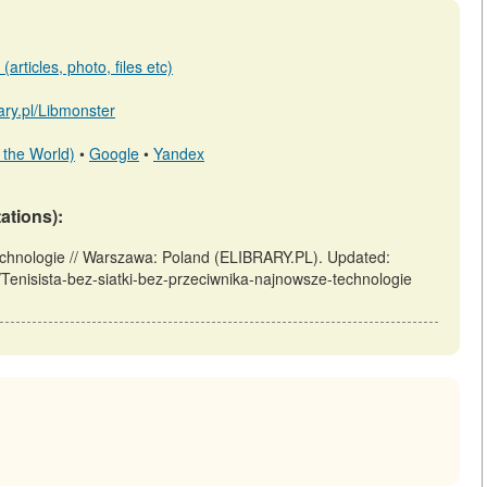
articles, photo, files etc)
rary.pl/Libmonster
 the World)
•
Google
•
Yandex
tations):
technologie // Warszawa: Poland (ELIBRARY.PL). Updated:
ew/Tenisista-bez-siatki-bez-przeciwnika-najnowsze-technologie