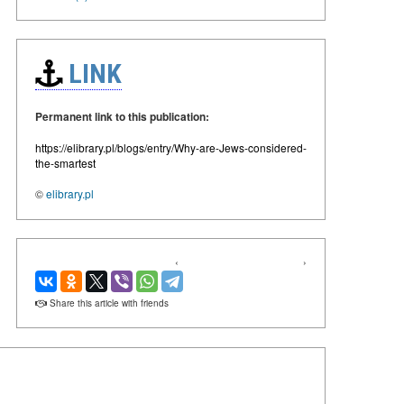
LINK
Permanent link to this publication:
https://elibrary.pl/blogs/entry/Why-are-Jews-considered-
the-smartest
©
elibrary.pl
‹
›
Share this article with friends