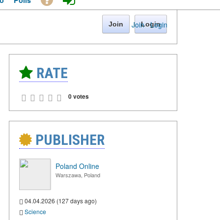
o
Polls
Join
·
Login
Join
Login
RATE
0 votes
PUBLISHER
Poland Online
Warszawa, Poland
04.04.2026 (127 days ago)
Science