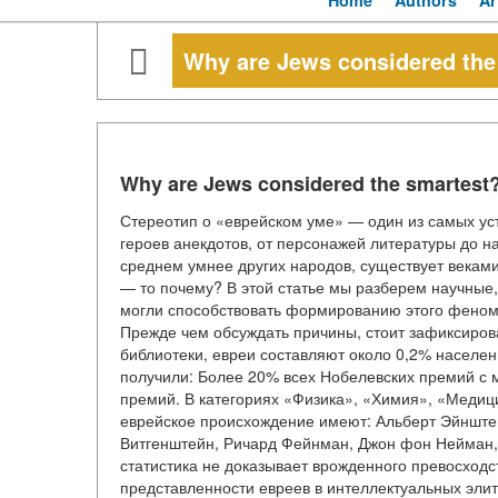
Home
Authors
Ar
Why are Jews considered the
Why are Jews considered the smartest
Стереотип о «еврейском уме» — один из самых уст
героев анекдотов, от персонажей литературы до н
среднем умнее других народов, существует веками.
— то почему? В этой статье мы разберем научные,
могли способствовать формированию этого феноме
Прежде чем обсуждать причины, стоит зафиксиро
библиотеки, евреи составляют около 0,2% населе
получили: Более 20% всех Нобелевских премий с 
премий. В категориях «Физика», «Химия», «Медиц
еврейское происхождение имеют: Альберт Эйнште
Витгенштейн, Ричард Фейнман, Джон фон Нейман, 
статистика не доказывает врожденного превосход
представленности евреев в интеллектуальных эли