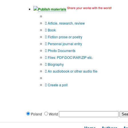
Share your works with the world!
Publish materials
Publication type?
Article, research, review
Book
Fiction prose or poetry
Personal journal entry
Photo Documents
Files: PDF\DOC\RAR\ZIP etc.
Biography
An audiobook or other audio file
Additional options:
Create a poll
Poland
World