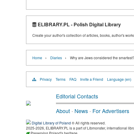
ELIBRARY.PL - Polish Digital Library
Create your author's collection of articles, books, author's wor
›
›
Home
Diaries
Why are Jews considered the smartest
Privacy
Terms
FAQ
Invite a Friend
Language (en)
Editorial Contacts
About
·
News
·
For Advertisers
Digital Library of Poland
® All rights reserved.
2025-2026, ELIBRARY.PL is a part of Libmonster, international libr
Preserving Poland's heritage