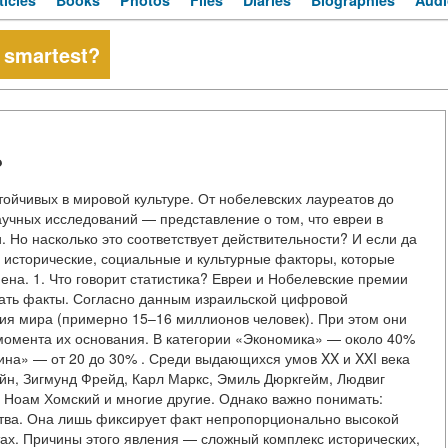
ticles
Books
Photos
Files
Diaries
Biographies
Audi
 smartest?
?
ойчивых в мировой культуре. От нобелевских лауреатов до
аучных исследований — представление о том, что евреи в
 Но насколько это соответствует действительности? И если да
 исторические, социальные и культурные факторы, которые
на. 1. Что говорит статистика? Евреи и Нобелевские премии
вать факты. Согласно данным израильской цифровой
ния мира (примерно 15–16 миллионов человек). При этом они
момента их основания. В категории «Экономика» — около 40%
ина» — от 20 до 30% . Среди выдающихся умов XX и XXI века
йн, Зигмунд Фрейд, Карл Маркс, Эмиль Дюркгейм, Людвиг
Ноам Хомский и многие другие. Однако важно понимать:
ства. Она лишь фиксирует факт непропорционально высокой
тах. Причины этого явления — сложный комплекс исторических,