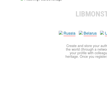
LIBMONS
Russia
Belarus
U
Create and store your autho
the world (through a network
your profile with colleag
heritage. Once you register,