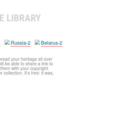
E LIBRARY
a
Russia-2
Belarus-2
pread your heritage all over
ll be able to share a link to
t them with your copyright
ollection. It's free: it was,