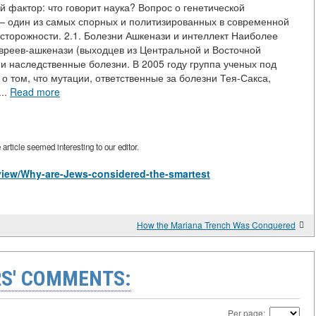
й фактор: что говорит наука? Вопрос о генетической
— один из самых спорных и политизированных в современной
осторожности. 2.1. Болезни Ашкенази и интеллект Наиболее
евреев-ашкенази (выходцев из Центральной и Восточной
 наследственные болезни. В 2005 году группа ученых под
о том, что мутации, ответственные за болезни Тея-Сакса,
..
Read more
rticle seemed interesting to our editor.
s/view/Why-are-Jews-considered-the-smartest
How the Mariana Trench Was Conquered
S' COMMENTS:
Per page: