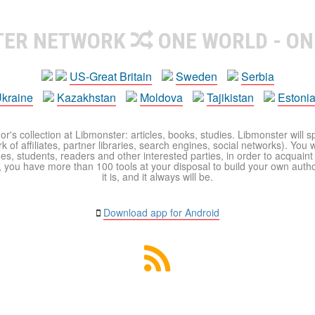
TER NETWORK
ONE WORLD - ON
US-Great Britain
Sweden
Serbia
kraine
Kazakhstan
Moldova
Tajikistan
Estoni
r's collection at Libmonster: articles, books, studies. Libmonster will s
 of affiliates, partner libraries, search engines, social networks). You wi
ues, students, readers and other interested parties, in order to acquain
 you have more than 100 tools at your disposal to build your own author c
it is, and it always will be.
Download app for Android