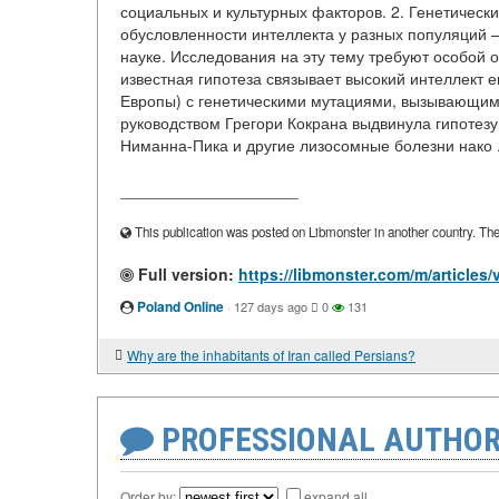
социальных и культурных факторов. 2. Генетически
обусловленности интеллекта у разных популяций 
науке. Исследования на эту тему требуют особой 
известная гипотеза связывает высокий интеллект 
Европы) с генетическими мутациями, вызывающими
руководством Грегори Кокрана выдвинула гипотезу 
Ниманна-Пика и другие лизосомные болезни нако .
____________________
This publication was posted on Libmonster in another country. The a
Full version:
https://libmonster.com/m/article
Poland Online
·
127 days ago
0
131
Why are the inhabitants of Iran called Persians?
PROFESSIONAL AUTHOR
Order by:
expand all