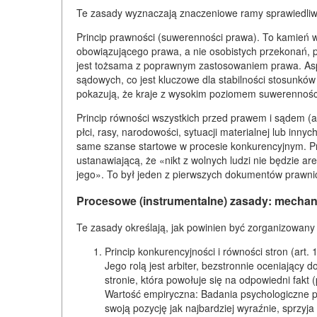
Te zasady wyznaczają znaczeniowe ramy sprawiedliwoś
Princip prawności (suwerenności prawa). To kamień 
obowiązującego prawa, a nie osobistych przekonań, pol
jest tożsama z poprawnym zastosowaniem prawa. As
sądowych, co jest kluczowe dla stabilności stosunkó
pokazują, że kraje z wysokim poziomem suwerennoś
Princip równości wszystkich przed prawem i sądem (ar
płci, rasy, narodowości, sytuacji materialnej lub inn
same szanse startowe w procesie konkurencyjnym. Przy
ustanawiającą, że «nikt z wolnych ludzi nie będzie
jego». To był jeden z pierwszych dokumentów prawnic
Procesowe (instrumentalne) zasady: mechani
Te zasady określają, jak powinien być zorganizowany
Princip konkurencyjności i równości stron (art. 
Jego rolą jest arbiter, bezstronnie oceniający
stronie, która powołuje się na odpowiedni fak
Wartość empiryczna: Badania psychologiczne p
swoją pozycję jak najbardziej wyraźnie, sprzyj