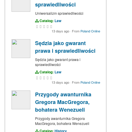
sprawiedliwości
Uniwersalizm sprawiedliwości
Catalog:
Law
13 days ago
·
From
Poland Online
Sędzia jako gwarant
prawa i sprawiedliwości
Sędzia jako gwarant prawa i
sprawiedliwości
Catalog:
Law
13 days ago
·
From
Poland Online
Przygody awanturnika
Gregora MacGregora,
bohatera Wenezueli
Przygody awanturnika Gregora
MacGregora, bohatera Wenezueli
Catalog:
History