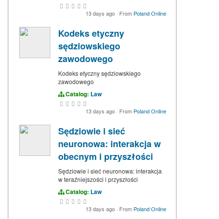
13 days ago
·
From
Poland Online
Kodeks etyczny
sędziowskiego
zawodowego
Kodeks etyczny sędziowskiego
zawodowego
Catalog:
Law
13 days ago
·
From
Poland Online
Sędziowie i sieć
neuronowa: interakcja w
obecnym i przyszłości
Sędziowie i sieć neuronowa: interakcja
w teraźniejszości i przyszłości
Catalog:
Law
13 days ago
·
From
Poland Online