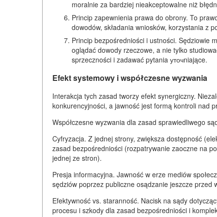
moralnie za bardziej nieakceptowalne niż błęd
Princip zapewnienia prawa do obrony. To prawo
dowodów, składania wniosków, korzystania z po
Princip bezpośredniości i ustności. Sędziowi
oglądać dowody rzeczowe, a nie tylko studiowa
sprzeczności i zadawać pytania уточniające.
Efekt systemowy i współczesne wyzwania
Interakcja tych zasad tworzy efekt synergiczny. Niez
konkurencyjności, a jawność jest formą kontroli nad 
Współczesne wyzwania dla zasad sprawiedliwego są
Cyfryzacja. Z jednej strony, zwiększa dostępność (ele
zasad bezpośredniości (rozpatrywanie zaoczne na po
jednej ze stron).
Presja informacyjna. Jawność w erze mediów społecz
sędziów poprzez publiczne osądzanie jeszcze przed 
Efektywność vs. staranność. Nacisk na sądy dotycząc
procesu i szkody dla zasad bezpośredniości i komp