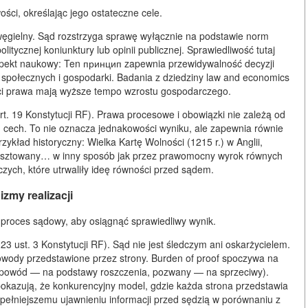
ci, określając jego ostateczne cele.
węgielny. Sąd rozstrzyga sprawę wyłącznie na podstawie norm
itycznej koniunktury lub opinii publicznej. Sprawiedliwość tutaj
pekt naukowy: Ten принцип zapewnia przewidywalność decyzji
w społecznych i gospodarki. Badania z dziedziny law and economics
ci prawa mają wyższe tempo wzrostu gospodarczego.
t. 19 Konstytucji RF). Prawa procesowe i obowiązki nie zależą od
ych cech. To nie oznacza jednakowości wyniku, ale zapewnia równie
kład historyczny: Wielka Kartę Wolności (1215 r.) w Anglii,
 aresztowany… w inny sposób jak przez prawomocny wyrok równych
zych, które utrwaliły ideę równości przed sądem.
zmy realizacji
 proces sądowy, aby osiągnąć sprawiedliwy wynik.
123 ust. 3 Konstytucji RF). Sąd nie jest śledczym ani oskarżycielem.
 dowody przedstawione przez strony. Burden of proof spoczywa na
t (powód — na podstawy roszczenia, pozwany — na sprzeciwy).
okazują, że konkurencyjny model, gdzie każda strona przedstawia
a pełniejszemu ujawnieniu informacji przed sędzią w porównaniu z