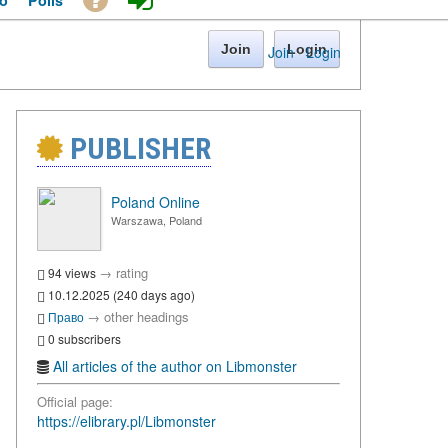
o
Polls
Join
Login
Join
·
Login
PUBLISHER
Poland Online
Warszawa, Poland
→
rating
94 views
10.12.2025 (240 days ago)
→
other headings
Право
0 subscribers
All articles of the author on Libmonster
Official page:
https://elibrary.pl/Libmonster