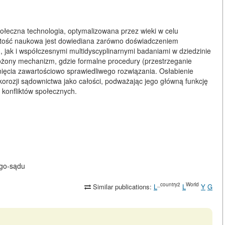
społeczna technologia, optymalizowana przez wieki w celu
wartość naukowa jest dowiediana zarówno doświadczeniem
, jak i współczesnymi multidyscyplinarnymi badaniami w dziedzinie
 złożony mechanizm, gdzie formalne procedury (przestrzeganie
cia zawartościowo sprawiedliwego rozwiązania. Osłabienie
korozji sądownictwa jako całości, podważając jego główną funkcję
konfliktów społecznych.
ego-sądu
_country2
World
Similar publications:
L
L
Y
G