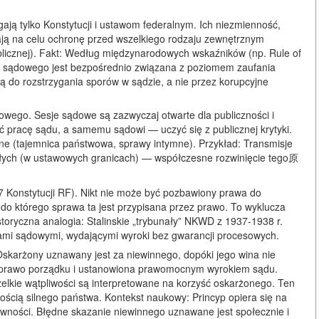
gają tylko Konstytucji i ustawom federalnym. Ich niezmienność,
ją na celu ochronę przed wszelkiego rodzaju zewnętrznym
ublicznej). Fakt: Według międzynarodowych wskaźników (np. Rule of
u sądowego jest bezpośrednio związana z poziomem zaufania
ią do rozstrzygania sporów w sądzie, a nie przez korupcyjne
dowego. Sesje sądowe są zazwyczaj otwarte dla publiczności i
 pracę sądu, a samemu sądowi — uczyć się z publicznej krytyki.
ane (tajemnica państwowa, sprawy intymne). Przykład: Transmisje
słych (w ustawowych granicach) — współczesne rozwinięcie tego原
7 Konstytucji RF). Nikt nie może być pozbawiony prawa do
 do którego sprawa ta jest przypisana przez prawo. To wyklucza
storyczna analogia: Stalinskie „trybunały” NKWD z 1937-1938 r.
nami sądowymi, wydającymi wyroki bez gwarancji procesowych.
Oskarżony uznawany jest za niewinnego, dopóki jego wina nie
 prawo porządku i ustanowiona prawomocnym wyrokiem sądu.
elkie wątpliwości są interpretowane na korzyść oskarżonego. Ten
ością silnego państwa. Kontekst naukowy: Princyp opiera się na
wności. Błędne skazanie niewinnego uznawane jest społecznie i