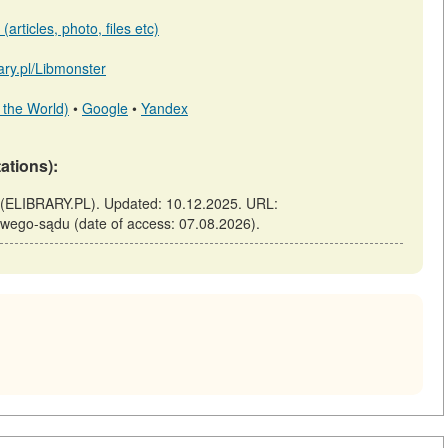
articles, photo, files etc)
rary.pl/Libmonster
 the World)
•
Google
•
Yandex
tations):
 (ELIBRARY.PL). Updated: 10.12.2025. URL:
dliwego-sądu (date of access: 07.08.2026).