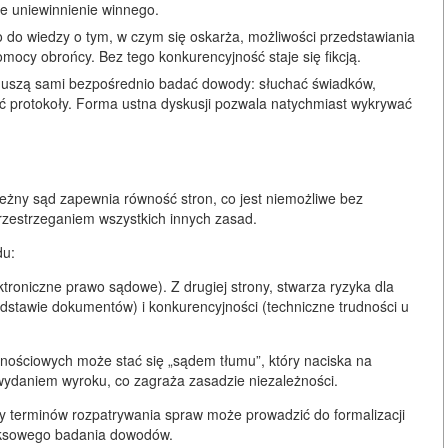
ne uniewinnienie winnego.
 do wiedzy o tym, w czym się oskarża, możliwości przedstawiania
mocy obrońcy. Bez tego konkurencyjność staje się fikcją.
e muszą sami bezpośrednio badać dowody: słuchać świadków,
ć protokoły. Forma ustna dyskusji pozwala natychmiast wykrywać
ależny sąd zapewnia równość stron, co jest niemożliwe bez
przestrzeganiem wszystkich innych zasad.
du:
ktroniczne prawo sądowe). Z drugiej strony, stwarza ryzyka dla
dstawie dokumentów) i konkurencyjności (techniczne trudności u
nościowych może stać się „sądem tłumu”, który naciska na
wydaniem wyroku, co zagraża zasadzie niezależności.
y terminów rozpatrywania spraw może prowadzić do formalizacji
leksowego badania dowodów.