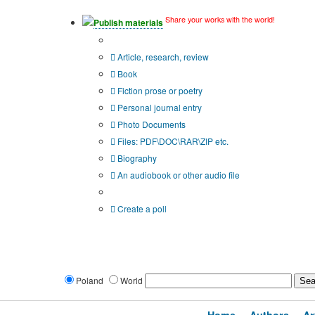
Share your works with the world!
Publish materials
Publication type?
Article, research, review
Book
Fiction prose or poetry
Personal journal entry
Photo Documents
Files: PDF\DOC\RAR\ZIP etc.
Biography
An audiobook or other audio file
Additional options:
Create a poll
Poland
World