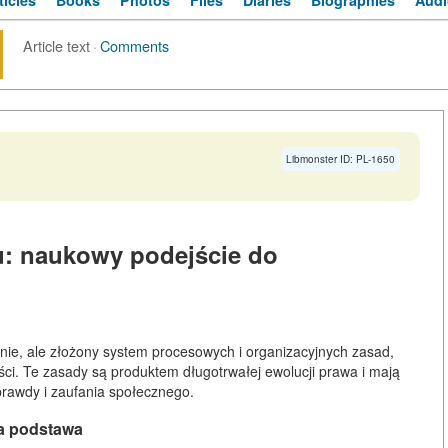
ticles
Books
Photos
Files
Diaries
Biographies
Audi
Article text
·
Comments
Libmonster ID: PL-1650
u: naukowy podejście do
enie, ale złożony system procesowych i organizacyjnych zasad,
ści. Te zasady są produktem długotrwałej ewolucji prawa i mają
prawdy i zaufania społecznego.
na podstawa