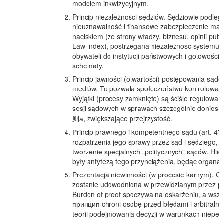
modelem inkwizycyjnym.
Princip niezależności sędziów. Sędziowie podle
nieuznawalność i finansowe zabezpieczenie ma
naciskiem (ze strony władzy, biznesu, opinii p
Law Index), postrzegana niezależność system
obywateli do instytucji państwowych i gotowośc
schematy.
Princip jawności (otwartości) postępowania są
mediów. To pozwala społeczeństwu kontrolować
Wyjątki (procesy zamknięte) są ściśle regulow
sesji sądowych w sprawach szczególnie donio
则а, zwiększające przejrzystość.
Princip prawnego i kompetentnego sądu (art. 4
rozpatrzenia jego sprawy przez sąd i sędziego,
tworzenie specjalnych „politycznych” sądów. Hi
były antytezą tego przynciążenia, będąc orga
Prezentacja niewinności (w procesie karnym). 
zostanie udowodniona w przewidzianym przez
Burden of proof spoczywa na oskarżeniu, a wsz
принцип chroni osobę przed błędami i arbitraln
teorii podejmowania decyzji w warunkach niepe