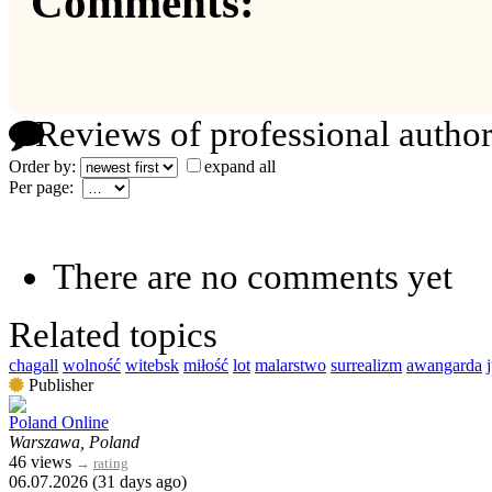
Comments:
Reviews of professional author
Order by:
expand all
Per page:
There are no comments yet
Related topics
chagall
wolność
witebsk
miłość
lot
malarstwo
surrealizm
awangarda
Publisher
Poland Online
Warszawa, Poland
46 views
→
rating
06.07.2026 (31 days ago)