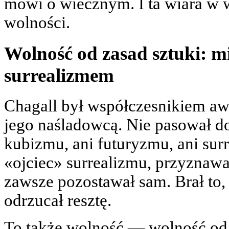
mówi o wiecznym. I ta wiara w 
wolności.
Wolność od zasad sztuki: 
surrealizmem
Chagall był współczesnikiem awa
jego naśladowcą. Nie pasował do
kubizmu, ani futuryzmu, ani sur
«ojciec» surrealizmu, przyznawa
zawsze pozostawał sam. Brał to,
odrzucał resztę.
To także wolność — wolność od