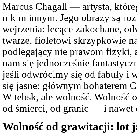
Marcus Chagall — artysta, któr
nikim innym. Jego obrazy są ro
wejrzenia: lecące zakochane, o
twarze, fioletowi skrzypkowie n
podlegający nie prawom fizyki,
nam się jednocześnie fantastyczn
jeśli odwrócimy się od fabuły i w
się jasne: głównym bohaterem Ch
Witebsk, ale wolność. Wolność o
od śmierci, od granic — i nawet 
Wolność od grawitacji: lot 