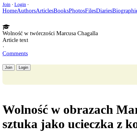
Join
·
Login
·
Home
Authors
Articles
Books
Photos
Files
Diaries
Biographi
Wolność w twórczości Marcusa Chagalla
Article text
·
Comments
Join
Login
Wolność w obrazach Mar
sztuka jako ucieczka z k