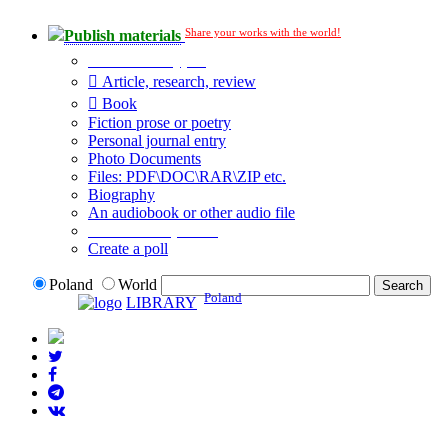
Share your works with the world!
Publish materials
Publication type?
Article, research, review
Book
Fiction prose or poetry
Personal journal entry
Photo Documents
Files: PDF\DOC\RAR\ZIP etc.
Biography
An audiobook or other audio file
Additional options:
Create a poll
Poland
World
Poland
LIBRARY