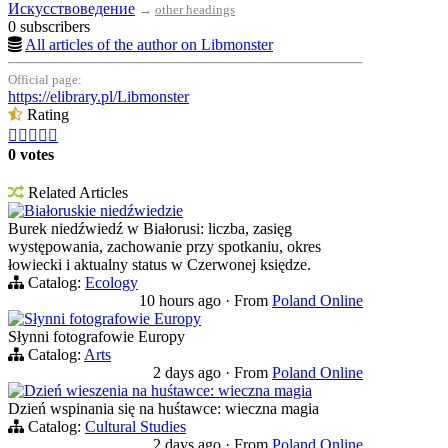
Искусствоведение
→
other headings
0 subscribers
All articles of the author on Libmonster
Official page:
https://elibrary.pl/Libmonster
Rating





0 votes
Related Articles
Białoruskie niedźwiedzie
Burek niedźwiedź w Białorusi: liczba, zasięg
występowania, zachowanie przy spotkaniu, okres
łowiecki i aktualny status w Czerwonej księdze.
Catalog:
Ecology
10 hours ago
·
From
Poland Online
Słynni fotografowie Europy
Słynni fotografowie Europy
Catalog:
Arts
2 days ago
·
From
Poland Online
Dzień wieszenia na huśtawce: wieczna magia
Dzień wspinania się na huśtawce: wieczna magia
Catalog:
Cultural Studies
2 days ago
·
From
Poland Online