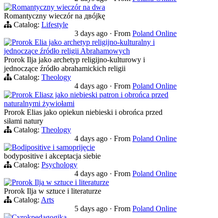
Romantyczny wieczór na dwa
Romantyczny wieczór na двójkę
Catalog:
Lifestyle
3 days ago
·
From
Poland Online
Prorok Elia jako archetyp religijno-kulturalny i
jednoczące źródło religii Abrahamowych
Prorok Ilja jako archetyp religijno-kulturowy i
jednoczące źródło abrahamickich religii
Catalog:
Theology
4 days ago
·
From
Poland Online
Prorok Eliasz jako niebieski patron i obrońca przed
naturalnymi żywiołami
Prorok Elias jako opiekun niebieski i obrońca przed
siłami natury
Catalog:
Theology
4 days ago
·
From
Poland Online
Bodipositive i samoprijęcie
bodypositive i akceptacja siebie
Catalog:
Psychology
4 days ago
·
From
Poland Online
Prorok Ilja w sztuce i literaturze
Prorok Ilja w sztuce i literaturze
Catalog:
Arts
5 days ago
·
From
Poland Online
Cyrokpedagogika