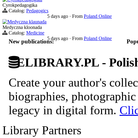
Cyrokpedagogika
Catalog:
Pedagogics
5 days ago
·
From
Poland Online
Medyczna klaunada
Medyczna kloonada
Catalog:
Medicine
5 days ago
·
From
Poland Online
New publications:
Popu
ELIBRARY.PL - Polish 
Create your author's collec
biographies, photographic 
legacy in digital form.
Cli
Library Partners