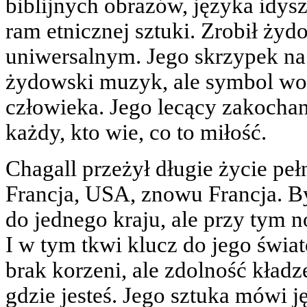
biblijnych obrazów, języka idysz
ram etnicznej sztuki. Zrobił ży
uniwersalnym. Jego skrzypek na 
żydowski muzyk, ale symbol wo
człowieka. Jego lecący zakochani 
każdy, kto wie, co to miłość.
Chagall przeżył długie życie pe
Francja, USA, znowu Francja. By
do jednego kraju, ale przy tym n
I w tym tkwi klucz do jego świa
brak korzeni, ale zdolność kładz
gdzie jesteś. Jego sztuka mówi