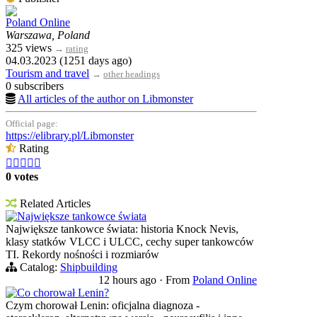
Poland Online
Warszawa, Poland
325 views
→
rating
04.03.2023 (1251 days ago)
Tourism and travel
→
other headings
0 subscribers
All articles of the author on Libmonster
Official page:
https://elibrary.pl/Libmonster
Rating





0 votes
Related Articles
Największe tankowce świata
Największe tankowce świata: historia Knock Nevis,
klasy statków VLCC i ULCC, cechy super tankowców
TI. Rekordy nośności i rozmiarów
Catalog:
Shipbuilding
12 hours ago
·
From
Poland Online
Co chorował Lenin?
Czym chorował Lenin: oficjalna diagnoza -