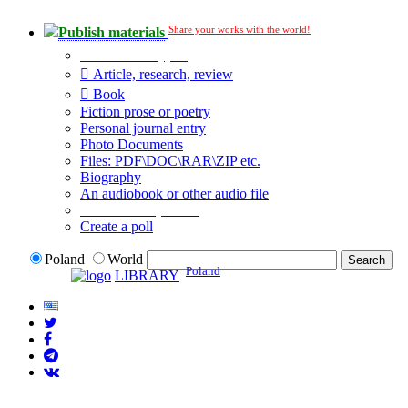
Share your works with the world!
Publish materials
Publication type?
Article, research, review
Book
Fiction prose or poetry
Personal journal entry
Photo Documents
Files: PDF\DOC\RAR\ZIP etc.
Biography
An audiobook or other audio file
Additional options:
Create a poll
Poland
World
Poland
LIBRARY