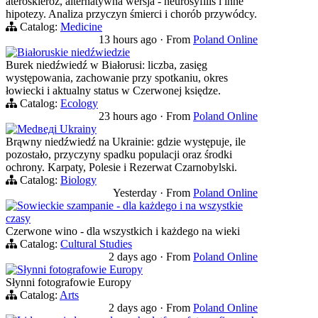
ateroskleroz, alternatywna wersja - neurosyfilis i inne
hipotezy. Analiza przyczyn śmierci i chorób przywódcy.
Catalog:
Medicine
13 hours ago
·
From
Poland Online
Białoruskie niedźwiedzie
Burek niedźwiedź w Białorusi: liczba, zasięg
występowania, zachowanie przy spotkaniu, okres
łowiecki i aktualny status w Czerwonej księdze.
Catalog:
Ecology
23 hours ago
·
From
Poland Online
Medведi Ukrainy
Brąwny niedźwiedź na Ukrainie: gdzie występuje, ile
pozostało, przyczyny spadku populacji oraz środki
ochrony. Karpaty, Polesie i Rezerwat Czarnobylski.
Catalog:
Biology
Yesterday
·
From
Poland Online
Sowieckie szampanie - dla każdego i na wszystkie
czasy
Czerwone wino - dla wszystkich i każdego na wieki
Catalog:
Cultural Studies
2 days ago
·
From
Poland Online
Słynni fotografowie Europy
Słynni fotografowie Europy
Catalog:
Arts
2 days ago
·
From
Poland Online