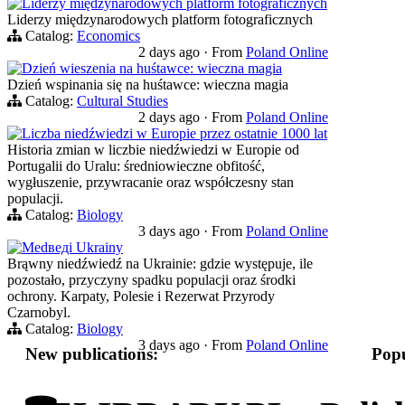
Liderzy międzynarodowych platform fotograficznych
Liderzy międzynarodowych platform fotograficznych
Catalog:
Economics
2 days ago
·
From
Poland Online
Dzień wieszenia na huśtawce: wieczna magia
Dzień wspinania się na huśtawce: wieczna magia
Catalog:
Cultural Studies
2 days ago
·
From
Poland Online
Liczba niedźwiedzi w Europie przez ostatnie 1000 lat
Historia zmian w liczbie niedźwiedzi w Europie od
Portugalii do Uralu: średniowieczne obfitość,
wygłuszenie, przywracanie oraz współczesny stan
populacji.
Catalog:
Biology
3 days ago
·
From
Poland Online
Medведi Ukrainy
Brąwny niedźwiedź na Ukrainie: gdzie występuje, ile
pozostało, przyczyny spadku populacji oraz środki
ochrony. Karpaty, Polesie i Rezerwat Przyrody
Czarnobyl.
Catalog:
Biology
3 days ago
·
From
Poland Online
New publications:
Popu