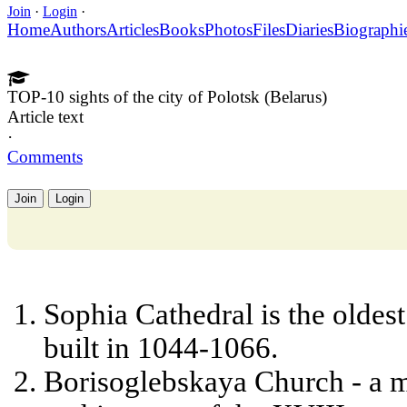
Join
·
Login
·
Home
Authors
Articles
Books
Photos
Files
Diaries
Biographi
TOP-10 sights of the city of Polotsk (Belarus)
Article text
·
Comments
Join
Login
Sophia Cathedral is the oldest
built in 1044-1066.
Borisoglebskaya Church - a