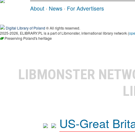
About
·
News
·
For Advertisers
Digital Library of Poland
® All rights reserved.
2025-2026, ELIBRARY.PL is a part of Libmonster, international library network (
op
Preserving Poland's heritage
LIBMONSTER NET
L
US-Great Brit