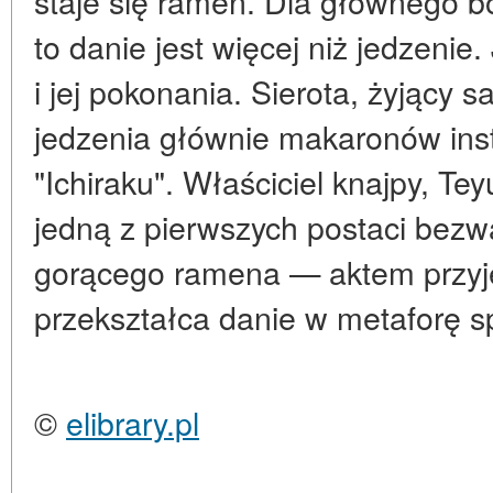
staje się
ramen
. Dla głównego b
to danie jest więcej niż jedzeni
i jej pokonania. Sierota, żyjący 
jedzenia głównie makaronów inst
"Ichiraku". Właściciel knajpy, Teyu
jedną z pierwszych postaci bezw
gorącego ramena — aktem przyjęc
przekształca danie w
metaforę s
©
elibrary.pl