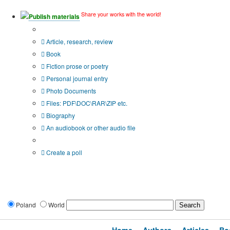
Share your works with the world!
Publish materials
Publication type?
Article, research, review
Book
Fiction prose or poetry
Personal journal entry
Photo Documents
Files: PDF\DOC\RAR\ZIP etc.
Biography
An audiobook or other audio file
Additional options:
Create a poll
Poland
World