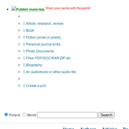
Share your works with the world!
Publish materials
Publication type?
Article, research, review
Book
Fiction prose or poetry
Personal journal entry
Photo Documents
Files: PDF\DOC\RAR\ZIP etc.
Biography
An audiobook or other audio file
Additional options:
Create a poll
Poland
World