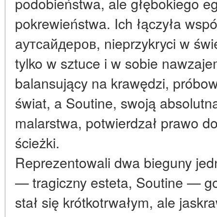
podobieństwa, ale głębokiego e
pokrewieństwa. Ich łączyła wsp
aутсайдеров, nieprzykryci w świe
tylko w sztuce i w sobie nawzaje
balansujący na krawędzi, próbo
świat, a Soutine, swoją absolutn
malarstwa, potwierdzał prawo do
ścieżki.
Reprezentowali dwa bieguny jedn
— tragiczny esteta, Soutine — go
stał się krótkotrwałym, ale jas