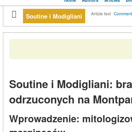
Home
Authors
Articles
Bo
Article text
·
Comment
Soutine i Modigliani
Soutine i Modigliani: br
odrzuconych na Montpa
Wprowadzenie: mitologizo