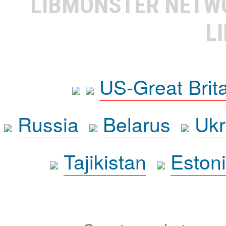
LIBMONSTER NET
L
US-Great Brit
Russia
Belarus
Ukr
Tajikistan
Eston