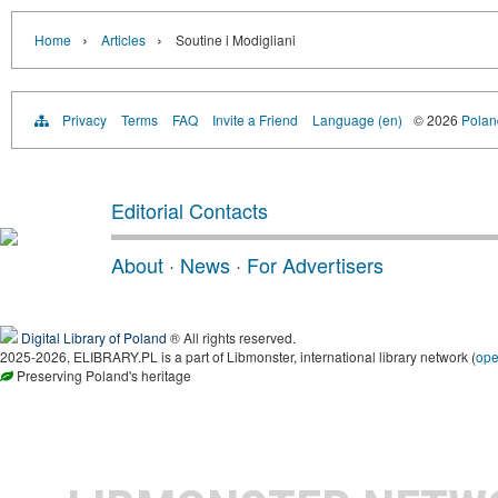
›
›
Home
Articles
Soutine i Modigliani
Privacy
Terms
FAQ
Invite a Friend
Language (en)
© 2026
Poland
Editorial Contacts
About
·
News
·
For Advertisers
Digital Library of Poland
® All rights reserved.
2025-2026, ELIBRARY.PL is a part of Libmonster, international library network (
op
Preserving Poland's heritage