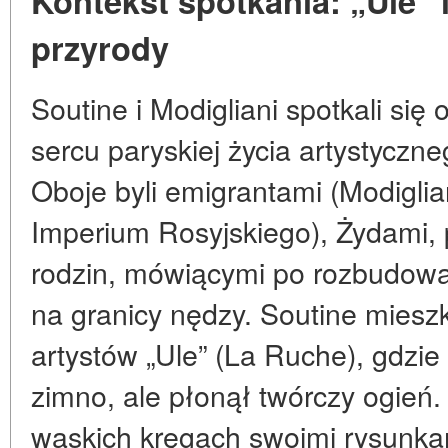
Kontekst spotkania: „Ule” i
przyrody
Soutine i Modigliani spotkali si
sercu paryskiej życia artystycz
Oboje byli emigrantami (Modigli
Imperium Rosyjskiego), Żydami,
rodzin, mówiącymi po rozbudowa
na granicy nędzy. Soutine miesz
artystów „Ule” (La Ruche), gdzie
zimno, ale płonął twórczy ogień.
wąskich kręgach swoimi rysunka