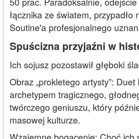
50 prac. Paradoksalnie, odejście
łącznika ze światem, przypadło
Soutine'a profesjonalnego uznan
Spuścizna przyjaźni w histo
Ich sojusz pozostawił głęboki śla
Obraz „prokletego artysty”: Duet 
archetypem tragicznego, głodneg
twórczego geniuszu, który późn
masowej kulturze.
Wzajemne bogacenie: Choć ich st