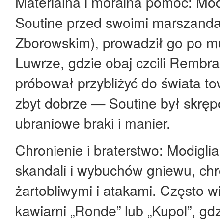
Materialna i moralna pomoc: Mod
Soutine przed swoimi marszand
Zborowskim), prowadził go po m
Luwrze, gdzie obaj czcili Rembra
próbował przybliżyć do świata to
zbyt dobrze — Soutine był skrę
ubraniowe braki i manier.
Chronienie i braterstwo: Modigli
skandali i wybuchów gniewu, chr
żartobliwymi i atakami. Często w
kawiarni „Ronde” lub „Kupol”, gdzi