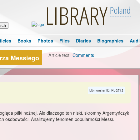
LIBRARY
Poland
ticles
Books
Photos
Files
Diaries
Biographies
Audi
Article text
·
Comments
arza Messiego
Libmonster ID: PL-2712
gląda piłki nożnej. Ale dlaczego ten niski, skromny Argentyńczyk
ych osobowości. Analizujemy fenomen popularności Messi.