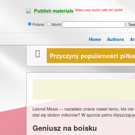
Share your works with the world!
Publish materials
Poland
World
Home
Authors
Ar
Przyczyny popularności piłk
Leonel Messi — nazwisko znane nawet temu, kto nie o
stał się idolem milionów? W sporcie pełno błyszcząc
Geniusz na boisku