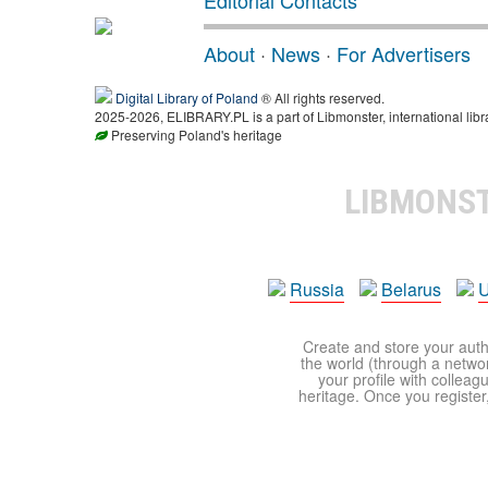
Editorial Contacts
About
·
News
·
For Advertisers
Digital Library of Poland
® All rights reserved.
2025-2026, ELIBRARY.PL is a part of Libmonster, international libr
Preserving Poland's heritage
LIBMONS
Russia
Belarus
U
Create and store your autho
the world (through a network
your profile with colleag
heritage. Once you register,