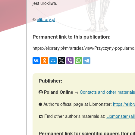
jest urokliwa.
©
elibrary.pl
Permanent link to this publication:
https://elibrary.pl/m/articles/view/Przyczyny-popularn
Publisher:
Poland Online
→
Contacts and other materials (
Author's official page at Libmonster:
https://elib
Find other author's materials at:
Libmonster (all
Permanent link for scientific papers (for ci