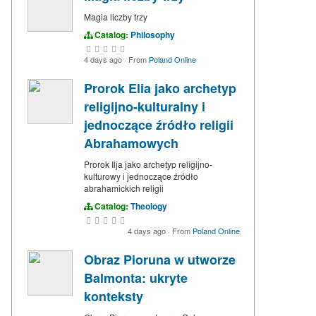
Magia liczby trzy
Catalog:
Philosophy
4 days ago
·
From
Poland Online
Prorok Elia jako archetyp
religijno-kulturalny i
jednoczące źródło religii
Abrahamowych
Prorok Ilja jako archetyp religijno-
kulturowy i jednoczące źródło
abrahamickich religii
Catalog:
Theology
4 days ago
·
From
Poland Online
Obraz Pioruna w utworze
Balmonta: ukryte
konteksty