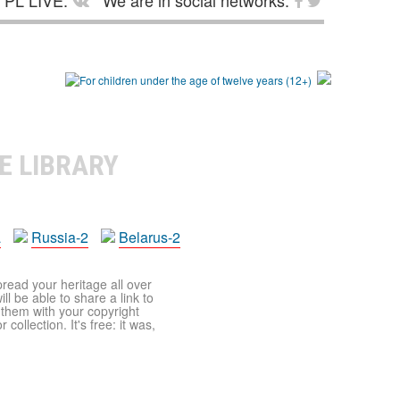
PL LIVE:
We are in social networks:
E LIBRARY
a
Russia-2
Belarus-2
pread your heritage all over
ll be able to share a link to
t them with your copyright
ollection. It's free: it was,