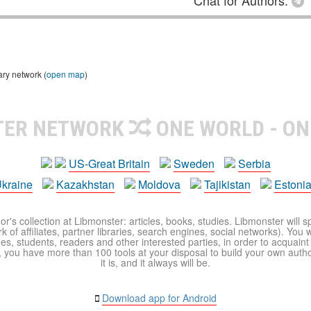
Chat for Authors:
ary network (
open map
)
TER NETWORK
ONE WORLD - ON
US-Great Britain
Sweden
Serbia
kraine
Kazakhstan
Moldova
Tajikistan
Estoni
r's collection at Libmonster: articles, books, studies. Libmonster will s
 of affiliates, partner libraries, search engines, social networks). You wi
ues, students, readers and other interested parties, in order to acquain
 you have more than 100 tools at your disposal to build your own author c
it is, and it always will be.
Download app for Android