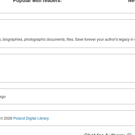
Popular with readers:
Ne
ks, biographies, photographic documents, files. Save forever your author's legacy in 
iego
© 2026
Poland Digital Library