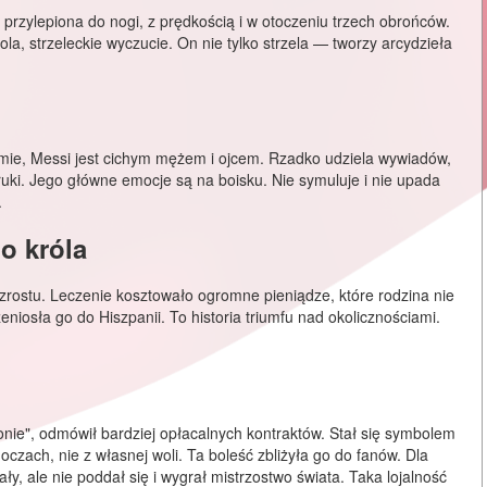
a przylepiona do nogi, z prędkością i w otoczeniu trzech obrońców.
a, strzeleckie wyczucie. On nie tylko strzela — tworzy arcydzieła
ramie, Messi jest cichym mężem i ojcem. Rzadko udziela wywiadów,
uki. Jego główne emocje są na boisku. Nie symuluje i nie upada
.
o króla
zrostu. Leczenie kosztowało ogromne pieniądze, które rodzina nie
zeniosła go do Hiszpanii. To historia triumfu nad okolicznościami.
onie", odmówił bardziej opłacalnych kontraktów. Stał się symbolem
czach, nie z własnej woli. Ta boleść zbliżyła go do fanów. Dla
ały, ale nie poddał się i wygrał mistrzostwo świata. Taka lojalność