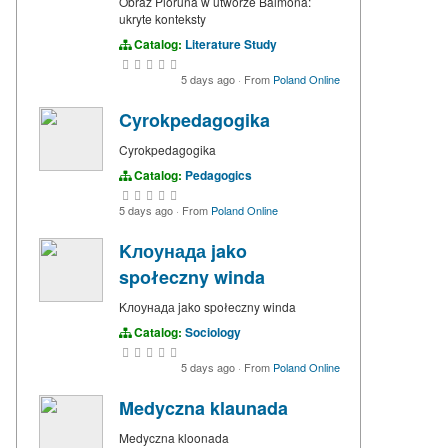
Obraz Pioruna w utworze Balmona:
ukryte konteksty
Catalog:
Literature Study
5 days ago
·
From
Poland Online
Cyrokpedagogika
Cyrokpedagogika
Catalog:
Pedagogics
5 days ago
·
From
Poland Online
Kлоунада jako
społeczny winda
Kлоунада jako społeczny winda
Catalog:
Sociology
5 days ago
·
From
Poland Online
Medyczna klaunada
Medyczna kloonada