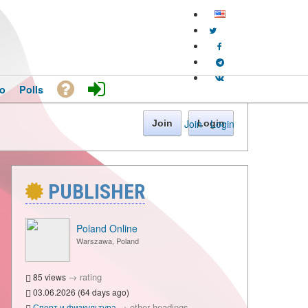
o
Polls
Join
·
Login
Join
Login
PUBLISHER
Poland Online
Warszawa, Poland
→
rating
85 views
03.06.2026 (64 days ago)
→
other headings
Спорт и физкультура