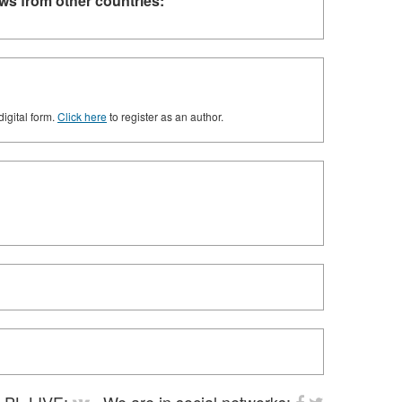
ws from other countries:
digital form.
Click here
to register as an author.