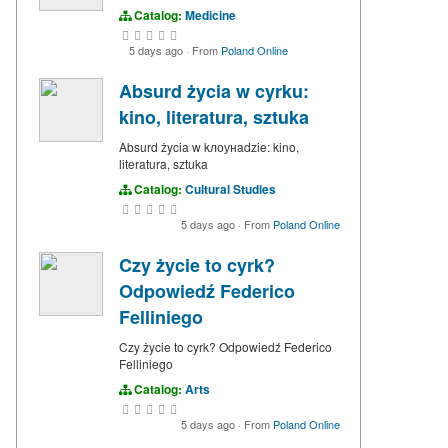
Catalog:
Medicine
5 days ago
·
From
Poland Online
Absurd życia w cyrku:
kino, literatura, sztuka
Absurd życia w kлоунadzie: kino,
literatura, sztuka
Catalog:
Cultural Studies
5 days ago
·
From
Poland Online
Czy życie to cyrk?
Odpowiedź Federico
Felliniego
Czy życie to cyrk? Odpowiedź Federico
Felliniego
Catalog:
Arts
5 days ago
·
From
Poland Online