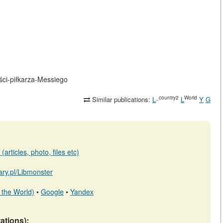
ości-piłkarza-Messiego
_country2
World
Similar publications:
L
L
Y
G
articles, photo, files etc)
rary.pl/Libmonster
 the World)
•
Google
•
Yandex
tations):