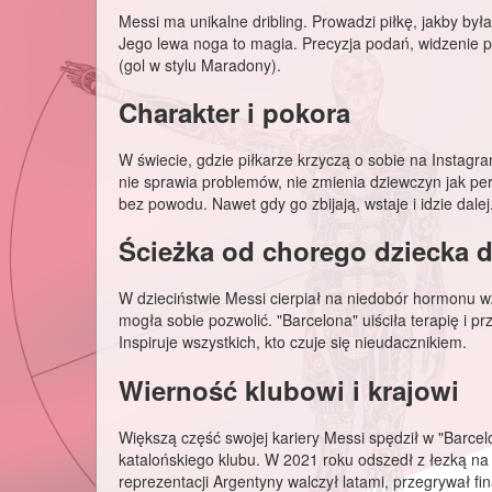
Messi ma unikalne dribling. Prowadzi piłkę, jakby był
Jego lewa noga to magia. Precyzja podań, widzenie pol
(gol w stylu Maradony).
Charakter i pokora
W świecie, gdzie piłkarze krzyczą o sobie na Instag
nie sprawia problemów, nie zmienia dziewczyn jak per
bez powodu. Nawet gdy go zbijają, wstaje i idzie dalej
Ścieżka od chorego dziecka d
W dzieciństwie Messi cierpiał na niedobór hormonu w
mogła sobie pozwolić. "Barcelona" uiściła terapię i pr
Inspiruje wszystkich, kto czuje się nieudacznikiem.
Wierność klubowi i krajowi
Większą część swojej kariery Messi spędził w "Barcel
katalońskiego klubu. W 2021 roku odszedł z łezką na o
reprezentacji Argentyny walczył latami, przegrywał fin