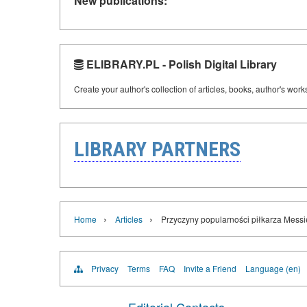
New publications:
ELIBRARY.PL - Polish Digital Library
Create your author's collection of articles, books, author's wor
LIBRARY PARTNERS
›
›
Home
Articles
Przyczyny popularności piłkarza Mess
Privacy
Terms
FAQ
Invite a Friend
Language (en)