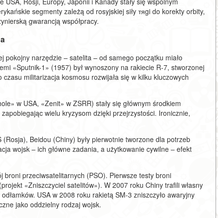
e USA, Rosji, Europy, Japonii i Kanady stały się wspólnym
kańskie segmenty zależą od rosyjskiej siły тяgi do korekty orbity,
nżynierską gwarancją współpracy.
na
ej pokojny narzędzie – satelita – od samego początku miało
iemi «Sputnik-1» (1957) był wynoszony na rakiecie R-7, stworzonej
 czasu militarizacja kosmosu rozwijała się w kilku kluczowych
yhole» w USA, «Zenit» w ZSRR) stały się głównym środkiem
, zapobiegając wielu kryzysom dzięki przejrzystości. Ironicznie,
Rosja), Beidou (Chiny) były pierwotnie tworzone dla potrzeb
cja wojsk – ich główne zadania, a użytkowanie cywilne – efekt
broni przeciwsatelitarnych (PSO). Pierwsze testy broni
rojekt «Zniszczyciel satelitów»). W 2007 roku Chiny trafili własny
ące odłamków. USA w 2008 roku rakietą SM-3 zniszczyło awaryjny
czne jako oddzielny rodzaj wojsk.