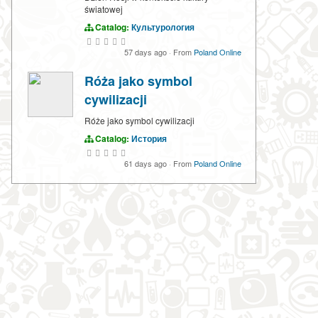
światowej
Catalog:
Культурология
57 days ago
·
From
Poland Online
Róża jako symbol
cywilizacji
Róże jako symbol cywilizacji
Catalog:
История
61 days ago
·
From
Poland Online