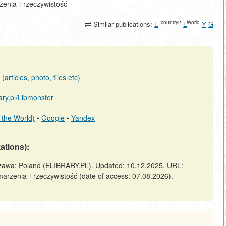
rzenia-i-rzeczywistość
_country2
World
Similar publications:
L
L
Y
G
articles, photo, files etc)
rary.pl/Libmonster
 the World)
•
Google
•
Yandex
tations):
szawa: Poland (ELIBRARY.PL). Updated: 10.12.2025. URL:
-marzenia-i-rzeczywistość (date of access: 07.08.2026).