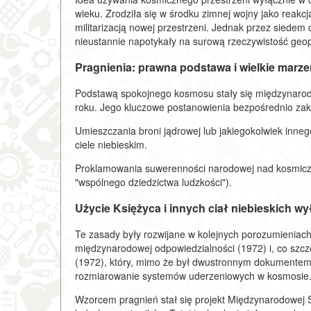
wieku. Zrodziła się w środku zimnej wojny jako reakc
militarizacją nowej przestrzeni. Jednak przez siede
nieustannie napotykały na surową rzeczywistość geopo
Pragnienia: prawna podstawa i wielkie marze
Podstawą spokojnego kosmosu stały się międzynaro
roku. Jego kluczowe postanowienia bezpośrednio zak
Umieszczania broni jądrowej lub jakiegokolwiek inne
ciele niebieskim.
Proklamowania suwerenności narodowej nad kosmiczn
"wspólnego dziedzictwa ludzkości").
Użycie Księżyca i innych ciał niebieskich w
Te zasady były rozwijane w kolejnych porozumieniac
międzynarodowej odpowiedzialności (1972) i, co szcz
(1972), który, mimo że był dwustronnym dokumentem
rozmiarowanie systemów uderzeniowych w kosmosie
Wzorcem pragnień stał się projekt Międzynarodowej 