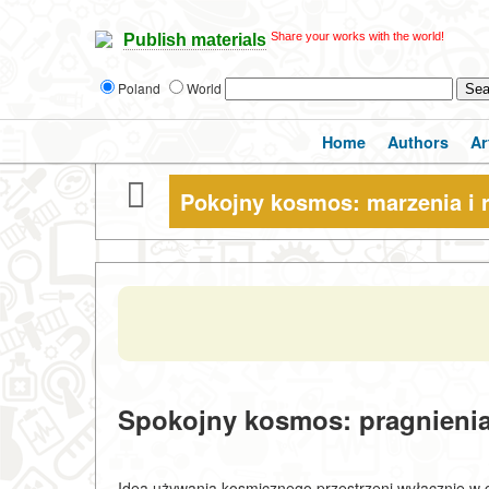
Share your works with the world!
Publish materials
Poland
World
Home
Authors
Ar
Pokojny kosmos: marzenia i 
Spokojny kosmos: pragnienia
Idea używania kosmicznego przestrzeni wyłącznie w 