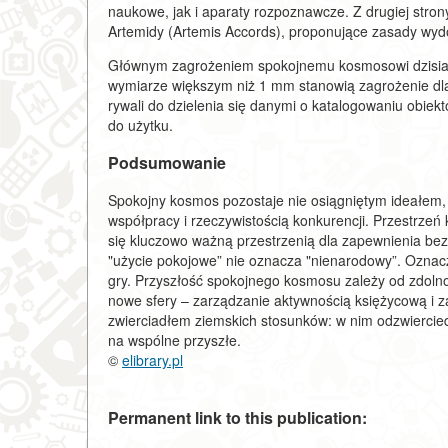
naukowe, jak i aparaty rozpoznawcze. Z drugiej stron
Artemidy (Artemis Accords), proponujące zasady wyd
Głównym zagrożeniem spokojnemu kosmosowi dzisiaj
wymiarze większym niż 1 mm stanowią zagrożenie dla
rywali do dzielenia się danymi o katalogowaniu obiek
do użytku.
Podsumowanie
Spokojny kosmos pozostaje nie osiągniętym ideałem
współpracy i rzeczywistością konkurencji. Przestrzeń 
się kluczowo ważną przestrzenią dla zapewnienia bez
"użycie pokojowe” nie oznacza "nienarodowy”. Oznac
gry. Przyszłość spokojnego kosmosu zależy od zdolno
nowe sfery – zarządzanie aktywnością księżycową i z
zwierciadłem ziemskich stosunków: w nim odzwierciedl
na wspólne przyszłe.
©
elibrary.pl
Permanent link to this publication: