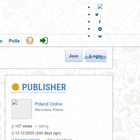
o
Polls
Join
Login
Join
·
Login
PUBLISHER
Poland Online
Warszawa, Poland
→
rating
107 views
10.12.2025 (240 days ago)
→
other headings
Космонавтика