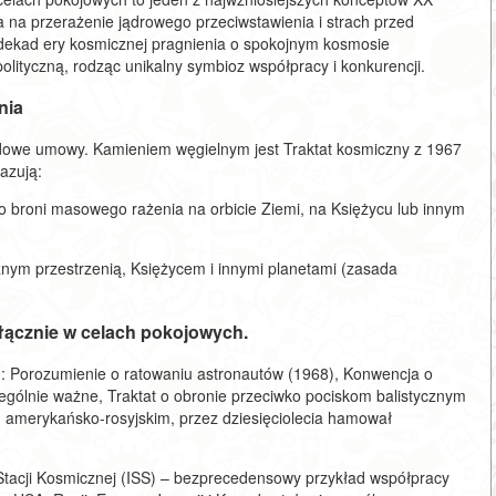
ja na przerażenie jądrowego przeciwstawienia i strach przed
m dekad ery kosmicznej pragnienia o spokojnym kosmosie
lityczną, rodząc unikalny symbioz współpracy i konkurencji.
nia
dowe umowy. Kamieniem węgielnym jest Traktat kosmiczny z 1967
azują:
go broni masowego rażenia na orbicie Ziemi, na Księżycu lub innym
ym przestrzenią, Księżycem i innymi planetami (zasada
yłącznie w celach pokojowych.
h: Porozumienie o ratowaniu astronautów (1968), Konwencja o
ególnie ważne, Traktat o obronie przeciwko pociskom balistycznym
 amerykańsko-rosyjskim, przez dziesięciolecia hamował
.
Stacji Kosmicznej (ISS) – bezprecedensowy przykład współpracy