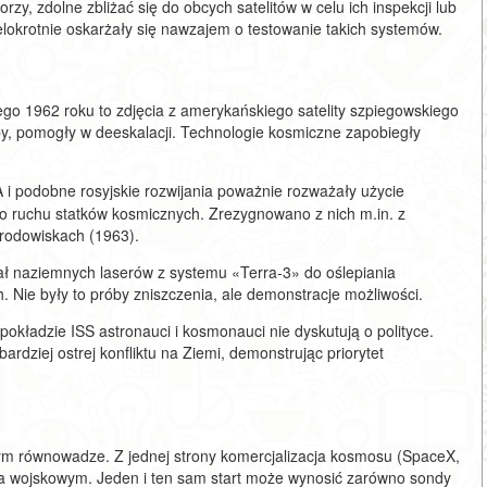
torzy, zdolne zbliżać się do obcych satelitów w celu ich inspekcji lub
elokrotnie oskarżały się nawzajem o testowanie takich systemów.
go 1962 roku to zdjęcia z amerykańskiego satelity szpiegowskiego
, pomogły w deeskalacji. Technologie kosmiczne zapobiegły
podobne rosyjskie rozwijania poważnie rozważały użycie
ruchu statków kosmicznych. Zrezygnowano z nich m.in. z
środowiskach (1963).
ł naziemnych laserów z systemu «Terra-3» do oślepiania
. Nie były to próby zniszczenia, ale demonstracje możliwości.
 pokładzie ISS astronauci i kosmonauci nie dyskutują o polityce.
rdziej ostrej konfliktu na Ziemi, demonstrując priorytet
chym równowadze. Z jednej strony komercjalizacja kosmosu (SpaceX,
m a wojskowym. Jeden i ten sam start może wynosić zarówno sondy