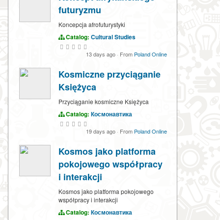
futuryzmu
Koncepcja afrofuturystyki
Catalog:
Cultural Studies
13 days ago
·
From
Poland Online
Kosmiczne przyciąganie
Księżyca
Przyciąganie kosmiczne Księżyca
Catalog:
Космонавтика
19 days ago
·
From
Poland Online
Kosmos jako platforma
pokojowego współpracy
i interakcji
Kosmos jako platforma pokojowego
współpracy i interakcji
Catalog:
Космонавтика