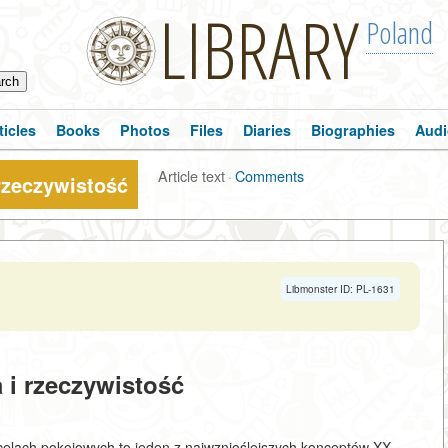
LIBRARY
Poland
ticles
Books
Photos
Files
Diaries
Biographies
Audi
Article text
·
Comments
rzeczywistość
Libmonster ID: PL-1631
 i rzeczywistość
celach pokojowych to jeden z najwznioślejszych konceptów XX