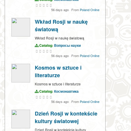
56 days ago
·
From
Poland Online
Wkład Rosji w naukę
światową
Wkład Rosji w naukę światową
Catalog:
Вопросы науки
56 days ago
·
From
Poland Online
Kosmos w sztuce i
literaturze
Kosmos w sztuce i literaturze
Catalog:
Космонавтика
56 days ago
·
From
Poland Online
Dzień Rosji w kontekście
kultury światowej
Dzień Rosji w kontekście kultury