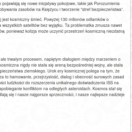
y pojawiają się nowe inicjatywy pokojowe, takie jak Porozumienia
obywania zasobów na Księżycu i tworzenie "stref bezpieczeństwa”.
 jest kosmiczny śmieć. Powyżej 130 milionów odłamków o
 wszystkich satelitów bez wyjątku. Ta problematka zmusza nawet
tów, ponieważ kolizja może uczynić przestrzeń kosmiczną niezdatną
, ale trwałym procesem, napiętym dialogiem między marzeniem o
kosmiczna nigdy nie stała się areną bezpośredniej wojny, ale stała
pieczeństwa ziemskiego. Urok ery kosmicznej polega na tym, że
za to hamowanie, przejrzystość, dialog i obecność surowych zasad
ści ludzkości do rozszerzenia unikalnego doświadczenia ISS na
apobieganie konfliktom na odległych asteroidach. Kosmos stał się
ają się i nasze najgorsze sprzeczności, i nasze najlepsze nadzieje