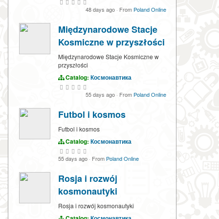
48 days ago
·
From
Poland Online
Międzynarodowe Stacje
Kosmiczne w przyszłości
Międzynarodowe Stacje Kosmiczne w
przyszłości
Catalog:
Космонавтика
55 days ago
·
From
Poland Online
Futbol i kosmos
Futbol i kosmos
Catalog:
Космонавтика
55 days ago
·
From
Poland Online
Rosja i rozwój
kosmonautyki
Rosja i rozwój kosmonautyki
Catalog:
Космонавтика