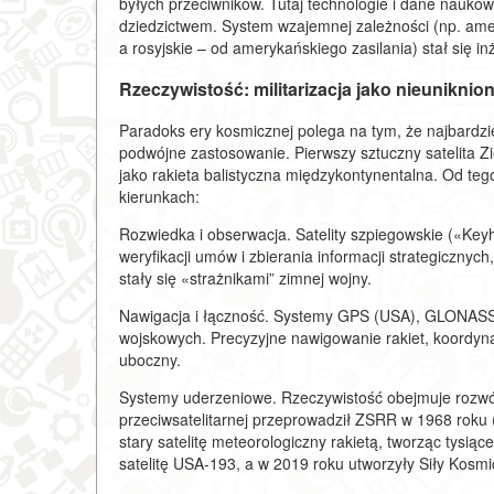
byłych przeciwników. Tutaj technologie i dane naukow
dziedzictwem. System wzajemnej zależności (np. amery
a rosyjskie – od amerykańskiego zasilania) stał się i
Rzeczywistość: militarizacja jako nieuniknio
Paradoks ery kosmicznej polega na tym, że najbardzi
podwójne zastosowanie. Pierwszy sztuczny satelita Z
jako rakieta balistyczna międzykontynentalna. Od tego
kierunkach:
Rozwiedka i obserwacja. Satelity szpiegowskie («Ke
weryfikacji umów i zbierania informacji strategicznych
stały się «strażnikami” zimnej wojny.
Nawigacja i łączność. Systemy GPS (USA), GLONASS (
wojskowych. Precyzyjne nawigowanie rakiet, koordyna
uboczny.
Systemy uderzeniowe. Rzeczywistość obejmuje rozwój 
przeciwsatelitarnej przeprowadził ZSRR w 1968 roku (p
stary satelitę meteorologiczny rakietą, tworząc tysi
satelitę USA-193, a w 2019 roku utworzyły Siły Kosmi