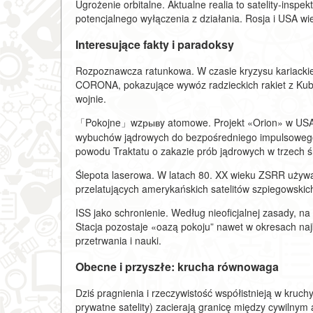
Ugrożenie orbitalne. Aktualne realia to satelity-inspek
potencjalnego wyłączenia z działania. Rosja i USA wi
Interesujące fakty i paradoksy
Rozpoznawcza ratunkowa. W czasie kryzysu kariackie
CORONA, pokazujące wywóz radzieckich rakiet z Kuby
wojnie.
「Pokojne」wzрывy atomowe. Projekt «Orion» w USA i 
wybuchów jądrowych do bezpośredniego impulsowego 
powodu Traktatu o zakazie prób jądrowych w trzech 
Ślepota laserowa. W latach 80. XX wieku ZSRR używa
przelatujących amerykańskich satelitów szpiegowskich
ISS jako schronienie. Według nieoficjalnej zasady, na
Stacja pozostaje «oazą pokoju” nawet w okresach najba
przetrwania i nauki.
Obecne i przyszłe: krucha równowaga
Dziś pragnienia i rzeczywistość współistnieją w kru
prywatne satelity) zacierają granicę między cywilny