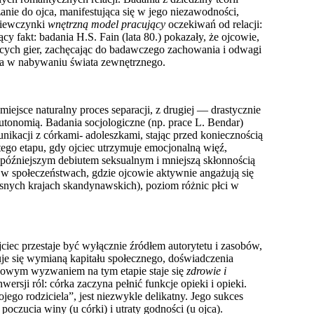
nie do ojca, manifestująca się w jego niezawodności,
dziewczynki
wnętrzną model pracujący
oczekiwań od relacji:
y fakt: badania H.S. Fain (lata 80.) pokazały, że ojcowie,
ących gier, zachęcając do badawczego zachowania i odwagi
ka w nabywaniu świata zewnętrznego.
a miejsce naturalny proces separacji, z drugiej — drastycznie
 autonomią. Badania socjologiczne (np. prace L. Bendar)
nikacji z córkami- adoleszkami, stając przed koniecznością
 tego etapu, gdy ojciec utrzymuje emocjonalną więź,
, późniejszym debiutem seksualnym i mniejszą skłonnością
 społeczeństwach, gdzie ojcowie aktywnie angażują się
esnych krajach skandynawskich), poziom różnic płci w
ciec przestaje być wyłącznie źródłem autorytetu i zasobów,
je się wymianą kapitału społecznego, doświadczenia
zowym wyzwaniem na tym etapie staje się
zdrowie i
ersji ról: córka zaczyna pełnić funkcje opieki i opieki.
ego rodziciela”, jest niezwykle delikatny. Jego sukces
poczucia winy (u córki) i utraty godności (u ojca).