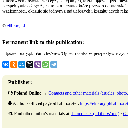
kluczowych doświadczeń egzystencjalnych, kształtujących jego męską
perspektywie całego życia to partnerstwo, które przeszło od wertykaln
wzajemności, okazuje się jednym z najgłębszych i kształtujących rel
©
elibrary.pl
Permanent link to this publication:
https://elibrary.pl/m/articles/view/Ojciec-i-córka-w-perspektywie-życi
Publisher:
Poland Online
→
Contacts and other materials (articles, photo, 
Author's official page at Libmonster:
https://elibrary.pl/Libmons
Find other author's materials at:
Libmonster (all the World)
•
Go