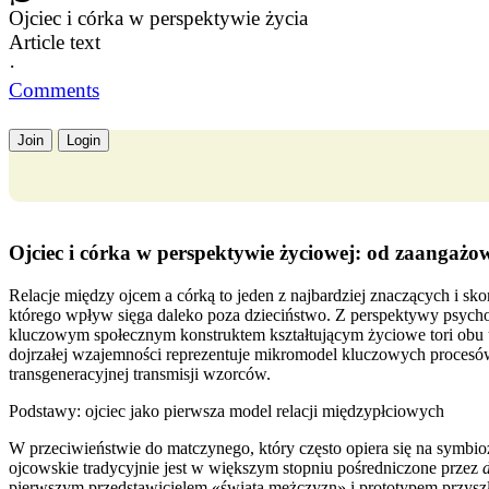
Ojciec i córka w perspektywie życia
Article text
·
Comments
Join
Login
Ojciec i córka w perspektywie życiowej: od zaangaż
Relacje między ojcem a córką to jeden z najbardziej znaczących i s
którego wpływ sięga daleko poza dzieciństwo. Z perspektywy psycholog
kluczowym społecznym konstruktem kształtującym życiowe tori obu 
dojrzałej wzajemności reprezentuje mikromodel kluczowych procesów s
transgeneracyjnej transmisji wzorców.
Podstawy: ojciec jako pierwsza model relacji międzypłciowych
W przeciwieństwie do matczynego, który często opiera się na symb
ojcowskie tradycyjnie jest w większym stopniu pośredniczone przez
pierwszym przedstawicielem «świata mężczyzn» i prototypem przyszły