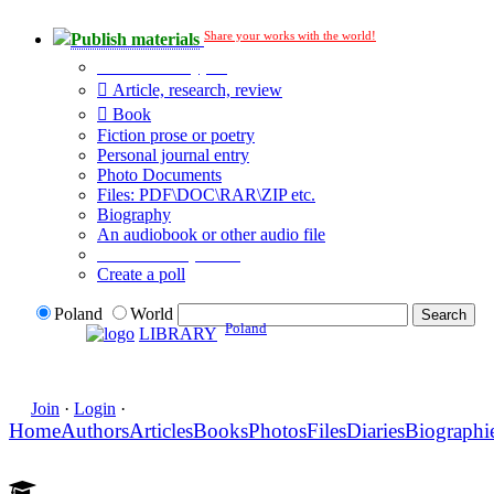
Share your works with the world!
Publish materials
Publication type?
Article, research, review
Book
Fiction prose or poetry
Personal journal entry
Photo Documents
Files: PDF\DOC\RAR\ZIP etc.
Biography
An audiobook or other audio file
Additional options:
Create a poll
Poland
World
Poland
LIBRARY
Join
·
Login
·
Home
Authors
Articles
Books
Photos
Files
Diaries
Biographi