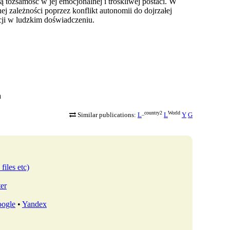
 tożsamość w jej emocjonalnej i troskliwej postaci. W
ej zależności poprzez konflikt autonomii do dojrzałej
acji w ludzkim doświadczeniu.
a
_country2
World
Similar publications:
L
L
Y
G
files etc)
ter
ogle
•
Yandex