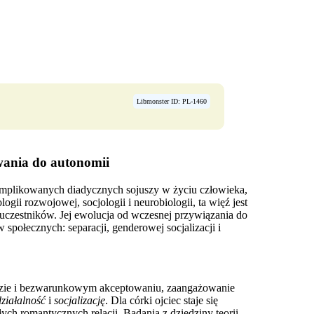
Libmonster ID: PL-1460
owania do autonomii
komplikowanych diadycznych sojuszy w życiu człowieka,
ii rozwojowej, socjologii i neurobiologii, ta więź jest
uczestników. Jej ewolucja od wczesnej przywiązania do
połecznych: separacji, genderowej socjalizacji i
iozie i bezwarunkowym akceptowaniu, zaangażowanie
działalność
i
socjalizację
. Dla córki ojciec staje się
ch romantycznych relacji. Badania z dziedziny teorii