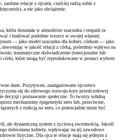
, zaufane relacje z ojcami, częściej radzą sobie z
ięczności, a nie jako obciążenie.
, która dorastała w atmosferze szacunku i empatii ze
iwać i budować podobne wzorce w swojej własnej
: synom — jako model szacunku dla kobiet, córkom — jako
inwestując w jakość relacji z córką, pośrednio wpływa na
iwnie, traumatyczne doświadczenie (emocjonalne lub
cji córki, które mogą być reprodukowane w postaci wyboru
tywne dane. Pozytywne, zaangażowane ojcostwo
rzyczynia się do zdrowego rozwoju kory przedczołowej
e decyzji i poznawanie społeczne. To tworzy solidną
przez mechanizmy epigenetyki stres lub, przeciwnie,
zanych z reakcją na stres, co potencjalnie może być
 ról, ale dynamiczną
system z życiową zwrotnością
. Jakość
lnego dobrostanu kobiety, wpływając na jej zawodowe
rowie fizyczne. Dla ojca te relacje stają się jednym z