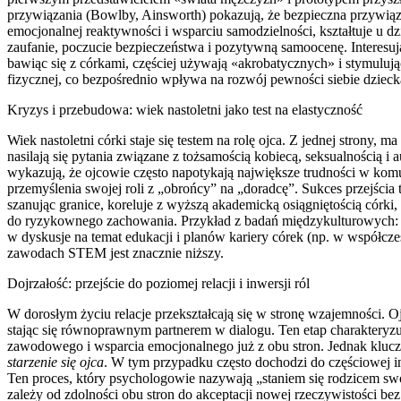
przywiązania (Bowlby, Ainsworth) pokazują, że bezpieczna przywiąza
emocjonalnej reaktywności i wsparciu samodzielności, kształtuje u 
zaufanie, poczucie bezpieczeństwa i pozytywną samoocenę. Interesując
bawiąc się z córkami, częściej używają «akrobatycznych» i stymuluj
fizycznej, co bezpośrednio wpływa na rozwój pewności siebie dziec
Kryzys i przebudowa: wiek nastoletni jako test na elastyczność
Wiek nastoletni córki staje się testem na rolę ojca. Z jednej strony, m
nasilają się pytania związane z tożsamością kobiecą, seksualnością i
wykazują, że ojcowie często napotykają największe trudności w komu
przemyślenia swojej roli z „obrońcy” na „doradcę”. Sukces przejścia
szanując granice, koreluje z wyższą akademicką osiągniętością córki
do ryzykownego zachowania. Przykład z badań międzykulturowych: w
w dyskusje na temat edukacji i planów kariery córek (np. w współcz
zawodach STEM jest znacznie niższy.
Dojrzałość: przejście do poziomej relacji i inwersji ról
W dorosłym życiu relacje przekształcają się w stronę wzajemności. Oj
stając się równoprawnym partnerem w dialogu. Ten etap charakteryzu
zawodowego i wsparcia emocjonalnego już z obu stron. Jednak kluc
starzenie się ojca
. W tym przypadku często dochodzi do częściowej inw
Ten proces, który psychologowie nazywają „staniem się rodzicem swoj
zależy od zdolności obu stron do akceptacji nowej rzeczywistości bez 