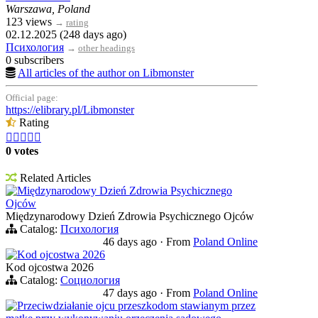
Warszawa, Poland
123 views
→
rating
02.12.2025 (248 days ago)
Психология
→
other headings
0 subscribers
All articles of the author on Libmonster
Official page:
https://elibrary.pl/Libmonster
Rating





0 votes
Related Articles
Międzynarodowy Dzień Zdrowia Psychicznego
Ojców
Międzynarodowy Dzień Zdrowia Psychicznego Ojców
Catalog:
Психология
46 days ago
·
From
Poland Online
Kod ojcostwa 2026
Kod ojcostwa 2026
Catalog:
Социология
47 days ago
·
From
Poland Online
Przeciwdziałanie ojcu przeszkodom stawianym przez