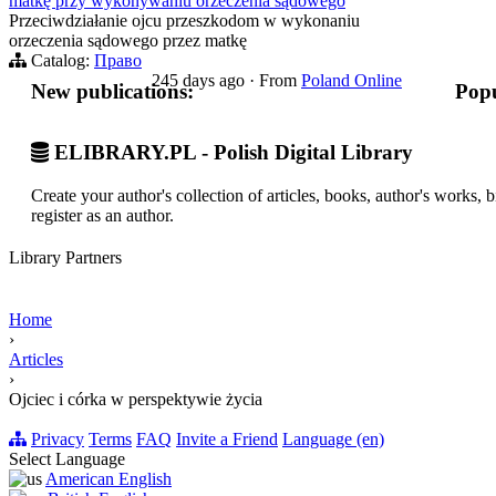
matkę przy wykonywaniu orzeczenia sądowego
Przeciwdziałanie ojcu przeszkodom w wykonaniu
orzeczenia sądowego przez matkę
Catalog:
Право
245 days ago
·
From
Poland Online
New publications:
Popu
ELIBRARY.PL - Polish Digital Library
Create your author's collection of articles, books, author's works,
register as an author.
Library Partners
Home
›
Articles
›
Ojciec i córka w perspektywie życia
Privacy
Terms
FAQ
Invite a Friend
Language (en)
Select Language
American English