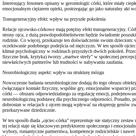
Interesujący fenomen opisany w gerontologii: córki, które miały ciepłe
emocjonalnym ciężarem opieki, postrzegając go jako naturalny akt wdz
Transgeneracyjny efekt: wpływ na przyszłe pokolenia
Relacje ojcowsko-córkowe mają potężny efekt transgeneracyjny. Córka
strony ojca, z dużą prawdopodobieństwem będzie świadomie poszuk
rodzinie. Co więcej, przekazuje ten doświadczenie swoim dzieciom
oczekiwanie podobnego podejścia od mężczyzn. W ten sposób ojciec, 
klimat psychologiczny w rodzinach przyszłych dwóch pokoleń. Przec
fizyczne brak, krytyka) tworzy „martwe strefy” w społecznej percep
niewłaściwych partnerów lub trudności w nabywaniu zaufania.
Neurobiologiczny aspekt: wpływ na strukturę mózgu
Nowoczesne badania neurobiologiczne dodają do tego obrazu obiek
(włączające kontakt fizyczny, wspólne gry, emocjonalne wsparcie) p
córki — obszaru odpowiedzialnego za regulację emocji, podejmowani
neurobiologiczną podstawę dla psychicznego odporności. Ponadto, po
dobrostan w relacjach z ojcem mogą wpływać na ekspresję genów zwią
przekazywane dziedzicznie.
W ten sposób diada „ojciec-córka” reprezentuje nie statyczny zestaw
tej relacji staje się kluczowym predyktorem społecznego i emocjona
wybory, romantyczne partnerstwa, kompetencje rodzicielskie i nawet zd