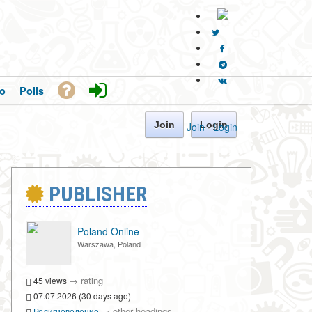
o
Polls
Join
Login
Join
·
Login
PUBLISHER
Poland Online
Warszawa, Poland
→
rating
45 views
07.07.2026 (30 days ago)
→
other headings
Религиоведение