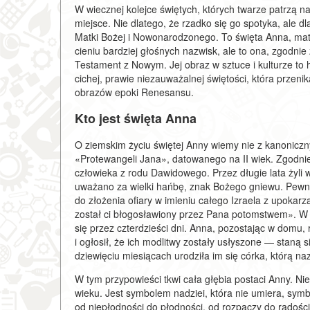
W wiecznej kolejce świętych, których twarze patrzą na
miejsce. Nie dlatego, że rzadko się go spotyka, ale 
Matki Bożej i Nowonarodzonego. To święta Anna, mat
cieniu bardziej głośnych nazwisk, ale to ona, zgodnie 
Testament z Nowym. Jej obraz w sztuce i kulturze to h
cichej, prawie niezauważalnej świętości, która przeni
obrazów epoki Renesansu.
Kto jest święta Anna
O ziemskim życiu świętej Anny wiemy nie z kanoniczny
«Protewangeli Jana», datowanego na II wiek. Zgodn
człowieka z rodu Dawidowego. Przez długie lata żyl
uważano za wielki hańbę, znak Bożego gniewu. Pewn
do złożenia ofiary w imieniu całego Izraela z upokar
został ci błogosławiony przez Pana potomstwem». W g
się przez czterdzieści dni. Anna, pozostając w domu, 
i ogłosił, że ich modlitwy zostały usłyszone — staną
dziewięciu miesiącach urodziła im się córka, którą na
W tym przypowieści tkwi cała głębia postaci Anny. Nie
wieku. Jest symbolem nadziei, która nie umiera, symb
od niepłodności do płodności, od rozpaczy do radości