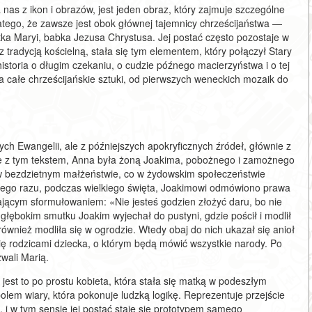
 nas z ikon i obrazów, jest jeden obraz, który zajmuje szczególne
dlatego, że zawsze jest obok głównej tajemnicy chrześcijaństwa —
ka Maryi, babka Jezusa Chrystusa. Jej postać często pozostaje w
z tradycją kościelną, stała się tym elementem, który połączył Stary
istoria o długim czekaniu, o cudzie późnego macierzyństwa i o tej
ka całe chrześcijańskie sztuki, od pierwszych weneckich mozaik do
ch Ewangelii, ale z późniejszych apokryficznych źródeł, głównie z
ie z tym tekstem, Anna była żoną Joakima, pobożnego i zamożnego
i w bezdzietnym małżeństwie, co w żydowskim społeczeństwie
ego razu, podczas wielkiego święta, Joakimowi odmówiono prawa
zającym sformułowaniem: «Nie jesteś godzien złożyć daru, bo nie
łębokim smutku Joakim wyjechał do pustyni, gdzie pościł i modlił
również modliła się w ogrodzie. Wtedy obaj do nich ukazał się anioł
 się rodzicami dziecka, o którym będą mówić wszystkie narody. Po
zwali Marią.
 jest to po prostu kobieta, która stała się matką w podeszłym
olem wiary, która pokonuje ludzką logikę. Reprezentuje przejście
, i w tym sensie jej postać staje się prototypem samego