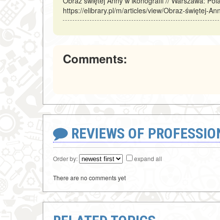
Obraz świętej Anny w ikonografii // Warszawa: Po
https://elibrary.pl/m/articles/view/Obraz-świętej-A
Comments:
REVIEWS OF PROFESSI
Order by:
expand all
There are no comments yet