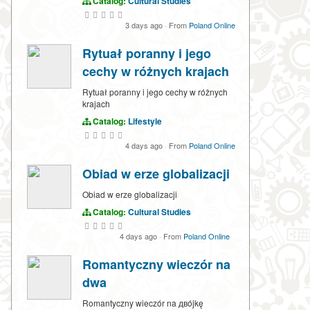
Catalog:
Cultural Studies
3 days ago
·
From
Poland Online
Rytuał poranny i jego
cechy w różnych krajach
Rytuał poranny i jego cechy w różnych
krajach
Catalog:
Lifestyle
4 days ago
·
From
Poland Online
Obiad w erze globalizacji
Obiad w erze globalizacji
Catalog:
Cultural Studies
4 days ago
·
From
Poland Online
Romantyczny wieczór na
dwa
Romantyczny wieczór na двójkę