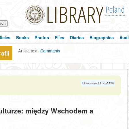
LIBRARY
Poland
ticles
Books
Photos
Files
Diaries
Biographies
Audi
Article text
·
Comments
afii
Libmonster ID: PL-3226
kulturze: między Wschodem a