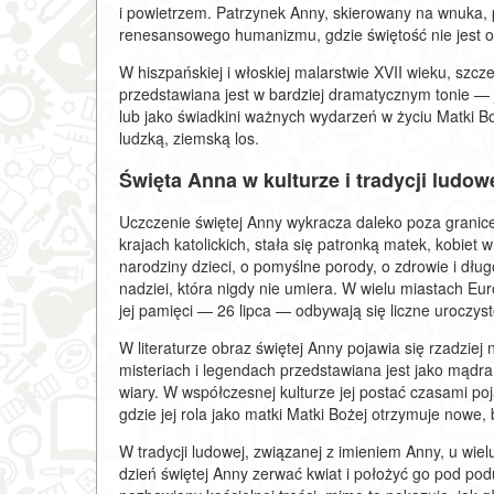
i powietrzem. Patrzynek Anny, skierowany na wnuka, pe
renesansowego humanizmu, gdzie świętość nie jest o
W hiszpańskiej i włoskiej malarstwie XVII wieku, szc
przedstawiana jest w bardziej dramatycznym tonie — 
lub jako świadkini ważnych wydarzeń w życiu Matki Boż
ludzką, ziemską los.
Święta Anna w kulturze i tradycji ludow
Uczczenie świętej Anny wykracza daleko poza granice o
krajach katolickich, stała się patronką matek, kobiet 
narodziny dzieci, o pomyślne porody, o zdrowie i dług
nadziei, która nigdy nie umiera. W wielu miastach Euro
jej pamięci — 26 lipca — odbywają się liczne uroczyst
W literaturze obraz świętej Anny pojawia się rzadziej
misteriach i legendach przedstawiana jest jako mądra 
wiary. W współczesnej kulturze jej postać czasami p
gdzie jej rola jako matki Matki Bożej otrzymuje nowe, 
W tradycji ludowej, związanej z imieniem Anny, u wielu
dzień świętej Anny zerwać kwiat i położyć go pod p