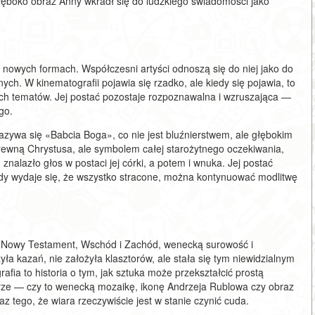
głęboko obraz Anny wkradł się do ludzkiego świadomości jako
 nowych formach. Współczesni artyści odnoszą się do niej jako do
ych. W kinematografii pojawia się rzadko, ale kiedy się pojawia, to
nych tematów. Jej postać pozostaje rozpoznawalna i wzruszająca —
go.
nazywa się «Babcia Boga», co nie jest bluźnierstwem, ale głębokim
ko krewną Chrystusa, ale symbolem całej starożytnego oczekiwania,
 znalazło głos w postaci jej córki, a potem i wnuka. Jej postać
dy wydaje się, że wszystko stracone, można kontynuować modlitwę
 i Nowy Testament, Wschód i Zachód, wenecką surowość i
ła kazań, nie założyła klasztorów, ale stała się tym niewidzialnym
afia to historia o tym, jak sztuka może przekształcić prostą
warze — czy to wenecką mozaikę, ikonę Andrzeja Rublowa czy obraz
az tego, że wiara rzeczywiście jest w stanie czynić cuda.