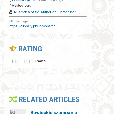
0 subscribers
All articles of the author on Libmonster
Official page:
https://elibrary.pl/Libmonster
RATING
0 votes
RELATED ARTICLES
Sowieckie szampanie -