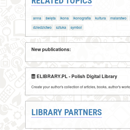
RELATED TOPICS
anna
święta
ikona
ikonografia
kultura
malarstwo
dziedzictwo
sztuka
symbol
New publications:
ELIBRARY.PL - Polish Digital Library
Create your author's collection of articles, books, author's wor
LIBRARY PARTNERS