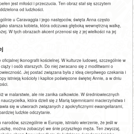
łen jest miłości i przeczucia. Ten obraz stał się szczytem
ddzielona od ludzkości.
zególnie u Caravaggia i jego następców, święta Anna często
jako starsza kobieta, która odczuwa głęboką wewnętrzną walkę,
ej. W tych obrazach akcent przenosi się z jej wielkości na jej
ej
ficjalnej ikonografii kościelnej. W kulturze ludowej, szczególnie w
w ciąży i osób starszych. Do niej zwracano się z modlitwami o
owieczność. Jej postać związana była z ideą cierpliwego czekania i
py istnieją kościoły i kaplice poświęcone świętej Annie, a w dniu
ości.
 niż w malarstwie, ale nie zanika całkowicie. W średniowiecznych
nauczycielka, która dzieli się z Marią tajemnicami macierzyństwa i
ojawia się w utworach związanych z apokryficznymi ewangeliarami,
bardziej ludzkie odczytanie.
 narodów, szczególnie w Europie, istniało wierzenie, że jeśli w
oduszkę, można zobaczyć we śnie przyszłego męża. Ten zwyczaj,