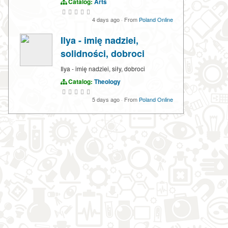
Catalog:
Arts
4 days ago
·
From
Poland Online
Ilya - imię nadziei,
solidności, dobroci
Ilya - imię nadziei, siły, dobroci
Catalog:
Theology
5 days ago
·
From
Poland Online