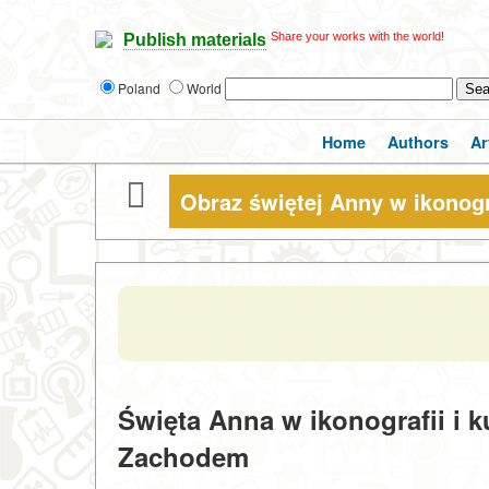
Share your works with the world!
Publish materials
Poland
World
Home
Authors
Ar
Obraz świętej Anny w ikonogr
Święta Anna w ikonografii i 
Zachodem