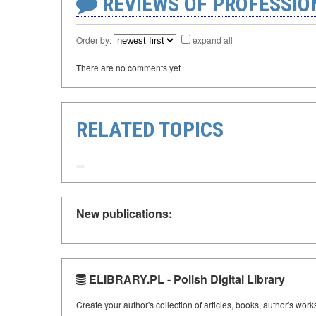
REVIEWS OF PROFESSI
Order by:
expand all
There are no comments yet
RELATED TOPICS
New publications:
ELIBRARY.PL - Polish Digital Library
Create your author's collection of articles, books, author's wor