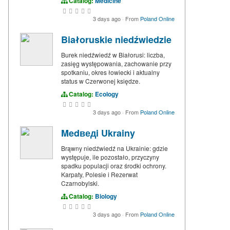
Catalog:
Medicine
3 days ago
·
From
Poland Online
Białoruskie niedźwiedzie
Burek niedźwiedź w Białorusi: liczba,
zasięg występowania, zachowanie przy
spotkaniu, okres łowiecki i aktualny
status w Czerwonej księdze.
Catalog:
Ecology
3 days ago
·
From
Poland Online
Medведi Ukrainy
Brąwny niedźwiedź na Ukrainie: gdzie
występuje, ile pozostało, przyczyny
spadku populacji oraz środki ochrony.
Karpaty, Polesie i Rezerwat
Czarnobylski.
Catalog:
Biology
3 days ago
·
From
Poland Online