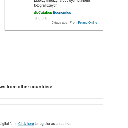
Liderzy międzynarodowych platform
fotograficznych
Catalog:
Economics
5 days ago
·
From
Poland Online
ws from other countries:
digital form.
Click here
to register as an author.