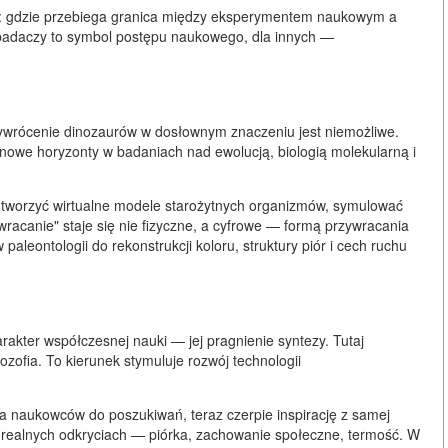
e: gdzie przebiega granica między eksperymentem naukowym a
h badaczy to symbol postępu naukowego, dla innych —
ywrócenie dinozaurów w dosłownym znaczeniu jest niemożliwe.
owe horyzonty w badaniach nad ewolucją, biologią molekularną i
 tworzyć wirtualne modele starożytnych organizmów, symulować
wracanie" staje się nie fizyczne, a cyfrowe — formą przywracania
paleontologii do rekonstrukcji koloru, struktury piór i cech ruchu
kter współczesnej nauki — jej pragnienie syntezy. Tutaj
lozofia. To kierunek stymuluje rozwój technologii
ała naukowców do poszukiwań, teraz czerpie inspirację z samej
na realnych odkryciach — piórka, zachowanie społeczne, termość. W