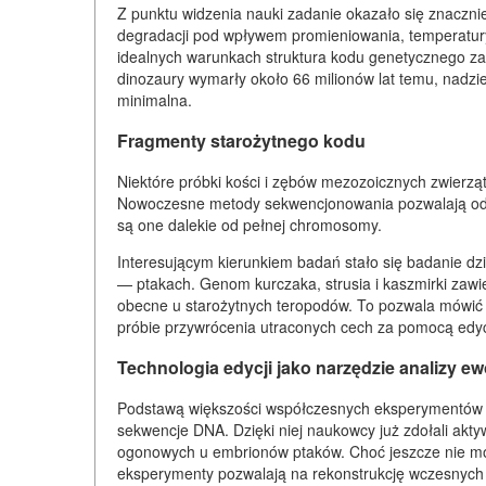
Z punktu widzenia nauki zadanie okazało się znacznie
degradacji pod wpływem promieniowania, temperatur
idealnych warunkach struktura kodu genetycznego zach
dinozaury wymarły około 66 milionów lat temu, nadzi
minimalna.
Fragmenty starożytnego kodu
Niektóre próbki kości i zębów mezozoicznych zwierząt 
Nowoczesne metody sekwencjonowania pozwalają odtw
są one dalekie od pełnej chromosomy.
Interesującym kierunkiem badań stało się badanie 
— ptakach. Genom kurczaka, strusia i kaszmirki zawi
obecne u starożytnych teropodów. To pozwala mówić 
próbie przywrócenia utraconych cech za pomocą edy
Technologia edycji jako narzędzie analizy ew
Podstawą większości współczesnych eksperymentów 
sekwencje DNA. Dzięki niej naukowcy już zdołali ak
ogonowych u embrionów ptaków. Choć jeszcze nie mów
eksperymenty pozwalają na rekonstrukcję wczesnych 