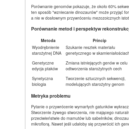
Porównanie genomów pokazuje, że około 60% sekwencj
ten sposób "wzniecanie dinozaurów" może przyjąć f
a nie w dosłownym przywróceniu mezozoicznych istot
Porównanie metod i perspektyw rekonstrukcj
Metoda
Princip
Wyodrębnienie
Szukanie resztek materiału
starożytnej DNA
genetycznego w skamieniałościac
Genetyczne
Zmiana istniejących genów w celu
edycja ptaków
odtworzenia starożytnych cech
Synetyczna
Tworzenie sztucznych sekwencji,
biologia
modelujących starożytny genom
Metryka problemu
Pytanie o przywrócenie wymarłych gatunków wykracza da
Stworzenie żywego stworzenia, nie mającego naturaln
przeciwieństwie do mamutów lub sabelników, dinozaury
mikroflorą. Nawet jeśli udałoby się przywrócić ich ge