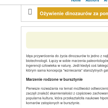
Home
Authors
Ar
Ożywienie dinozaurów za p
Idęa przywrócenia do życia dinozaurów to jedno z naj
biotechnologii. Łączy w sobie marzenia paleontologów, 
ingerencji człowieka w naturę. Jeśli kiedyś coś takieg
którym sama koncepcja "wzniecania" starożytnych ga
Marzenie rodzone w bursztynie
Pierwsze rozważania na temat możliwości odtworzenia
zaczęli znaleźć skamieniałości z częściowo zachowan
popularna kultura, która przekształciła naukowe hip
komarów zatopionych w bursztynie.