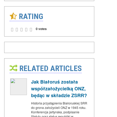
RATING
0 votes
RELATED ARTICLES
Jak Białoruś została
współzałożycielką ONZ,
będąc w składzie ZSRR?
Historia przystąpienia Białoruskiej SRR
do grona założycieli ONZ w 1945 roku.
Konferencja jałtynska, podpisanie
Statutu oraz status republiki w