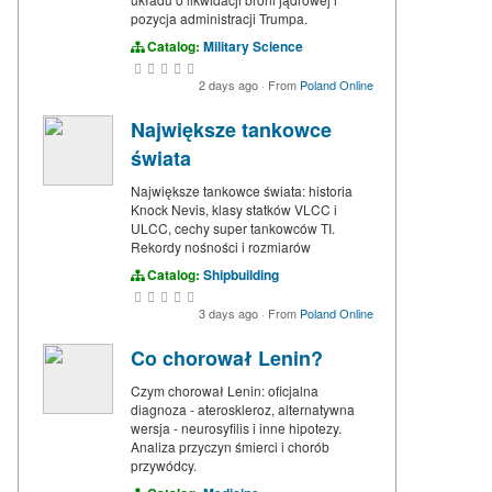
pozycja administracji Trumpa.
Catalog:
Military Science
2 days ago
·
From
Poland Online
Największe tankowce
świata
Największe tankowce świata: historia
Knock Nevis, klasy statków VLCC i
ULCC, cechy super tankowców TI.
Rekordy nośności i rozmiarów
Catalog:
Shipbuilding
3 days ago
·
From
Poland Online
Co chorował Lenin?
Czym chorował Lenin: oficjalna
diagnoza - ateroskleroz, alternatywna
wersja - neurosyfilis i inne hipotezy.
Analiza przyczyn śmierci i chorób
przywódcy.