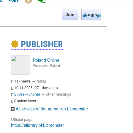
o
Polls
Join
Login
Join
·
Login
PUBLISHER
Poland Online
Warszawa, Poland
→
rating
117 views
10.11.2025 (271 days ago)
→
other headings
Биотехнология
0 subscribers
All articles of the author on Libmonster
Official page:
https://elibrary.pl/Libmonster