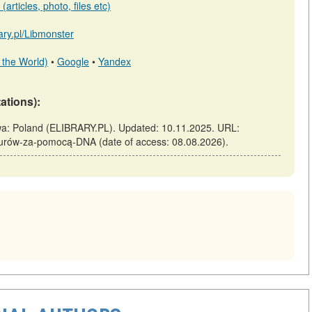
articles, photo, files etc)
rary.pl/Libmonster
 the World)
•
Google
•
Yandex
tations):
a: Poland (ELIBRARY.PL). Updated: 10.11.2025. URL:
ozaurów-za-pomocą-DNA (date of access: 08.08.2026).