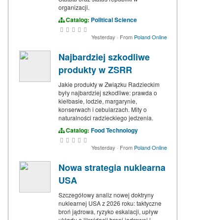
organizacji.
Catalog:
Political Science
Yesterday
·
From
Poland Online
Najbardziej szkodliwe
produkty w ZSRR
Jakie produkty w Związku Radzieckim
były najbardziej szkodliwe: prawda o
kiełbasie, lodzie, margarynie,
konserwach i cebularzach. Mity o
naturalności radzieckiego jedzenia.
Catalog:
Food Technology
Yesterday
·
From
Poland Online
Nowa strategia nuklearna
USA
Szczegółowy analiz nowej doktryny
nuklearnej USA z 2026 roku: taktyczne
broń jądrowa, ryzyko eskalacji, upływ
układu o likwidacji broni jądrowej i