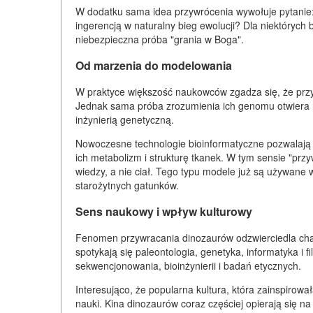
W dodatku sama idea przywrócenia wywołuje pytani
ingerencją w naturalny bieg ewolucji? Dla niektóryc
niebezpieczna próba "grania w Boga".
Od marzenia do modelowania
W praktyce większość naukowców zgadza się, że prz
Jednak sama próba zrozumienia ich genomu otwiera n
inżynierią genetyczną.
Nowoczesne technologie bioinformatyczne pozwalają
ich metabolizm i strukturę tkanek. W tym sensie "przy
wiedzy, a nie ciał. Tego typu modele już są używane w 
starożytnych gatunków.
Sens naukowy i wpływ kulturowy
Fenomen przywracania dinozaurów odzwierciedla chara
spotykają się paleontologia, genetyka, informatyka i fi
sekwencjonowania, bioinżynierii i badań etycznych.
Interesująco, że popularna kultura, która zainspirow
nauki. Kina dinozaurów coraz częściej opierają się 