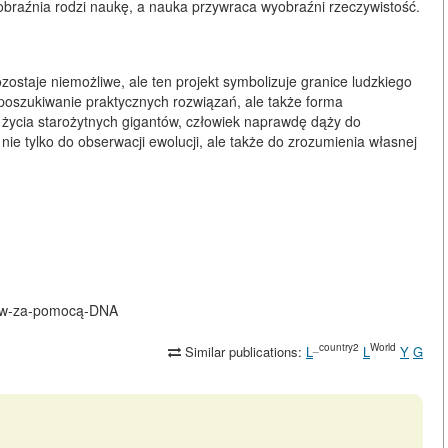
yobraźnia rodzi naukę, a nauka przywraca wyobraźni rzeczywistość.
staje niemożliwe, ale ten projekt symbolizuje granice ludzkiego
 poszukiwanie praktycznych rozwiązań, ale także forma
o życia starożytnych gigantów, człowiek naprawdę dąży do
e tylko do obserwacji ewolucji, ale także do zrozumienia własnej
aurów-za-pomocą-DNA
_country2
World
Similar publications:
L
L
Y
G