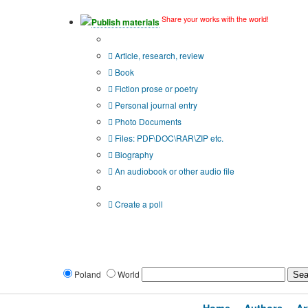
Share your works with the world!
Publish materials
Publication type?
Article, research, review
Book
Fiction prose or poetry
Personal journal entry
Photo Documents
Files: PDF\DOC\RAR\ZIP etc.
Biography
An audiobook or other audio file
Additional options:
Create a poll
Poland
World