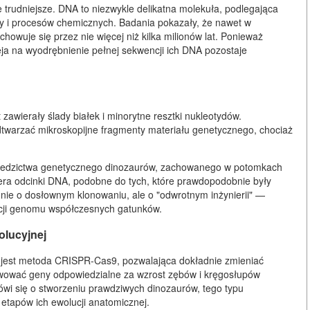
 trudniejsze. DNA to niezwykle delikatna molekuła, podlegająca
y i procesów chemicznych. Badania pokazały, że nawet w
owuje się przez nie więcej niż kilka milionów lat. Ponieważ
eja na wyodrębnienie pełnej sekwencji ich DNA pozostaje
zawierały ślady białek i minorytne resztki nukleotydów.
arzać mikroskopijne fragmenty materiału genetycznego, chociaż
dziedzictwa genetycznego dinozaurów, zachowanego w potomkach
era odcinki DNA, podobne do tych, które prawdopodobnie były
nie o dosłownym klonowaniu, ale o "odwrotnym inżynierii" —
cji genomu współczesnych gatunków.
olucyjnej
jest metoda CRISPR-Cas9, pozwalająca dokładnie zmieniać
tywować geny odpowiedzialne za wzrost zębów i kręgosłupów
i się o stworzeniu prawdziwych dinozaurów, tego typu
etapów ich ewolucji anatomicznej.