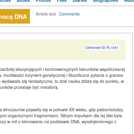
ticles
Books
Photos
Files
Diaries
Biographies
Audi
Article text
·
Comments
omocą DNA
Libmonster ID: PL-1341
bardziej ekscytujących i kontrowersyjnych kierunków współczesnej
możliwości inżynierii genetycznej i filozoficzne pytania o granice
o wydawało się fantastyczne, to dziś nauka zbliża się do punktu, w
tunków przestaje być metaforą.
 dinozaurów pojawiły się w połowie XX wieku, gdy paleontolodzy
ymi organicznymi fragmentami. Silnym impulsem dla tej idei była
otezy w mit o klonowaniu na podstawie DNA, wyodrębnionego z