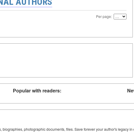
ONAL AUTHORS
Per page:
Popular with readers:
Ne
ks, biographies, photographic documents, files. Save forever your author's legacy in 