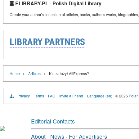
ELIBRARY.PL - Polish Digital Library
Create your author's collection of articles, books, author's works, biographies
LIBRARY PARTNERS
›
›
Home
Articles
Kto założył AliExpress?
Privacy
Terms
FAQ
Invite a Friend
Language (en)
© 2026
Poland
Editorial Contacts
About
·
News
·
For Advertisers