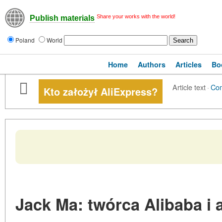
Share your works with the world!
Publish materials
Poland
World
Home
Authors
Articles
Bo
Article text
·
Co
Kto założył AliExpress?
Jack Ma: twórca Alibaba i a