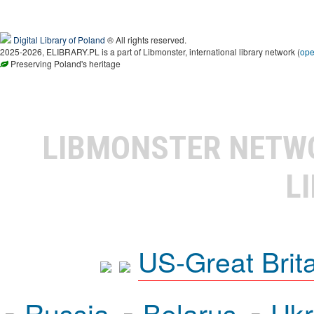
Digital Library of Poland
® All rights reserved.
2025-2026, ELIBRARY.PL is a part of Libmonster, international library network (
op
Preserving Poland's heritage
LIBMONSTER NET
L
US-Great Brit
Russia
Belarus
Ukr