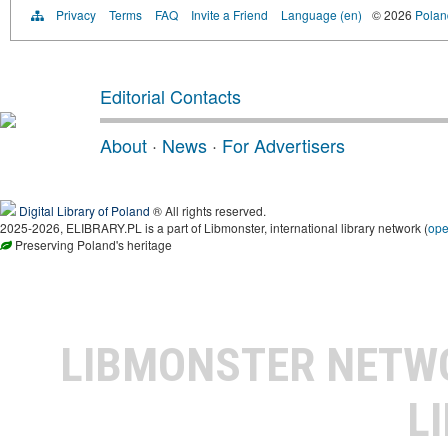
Privacy
Terms
FAQ
Invite a Friend
Language (en)
© 2026
Poland
Editorial Contacts
About
·
News
·
For Advertisers
Digital Library of Poland
® All rights reserved.
2025-2026, ELIBRARY.PL is a part of Libmonster, international library network (
op
Preserving Poland's heritage
LIBMONSTER NET
L