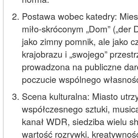
Postawa wobec katedry:
Mies
miło-skróconym „Dom” („der Do
jako zimny pomnik, ale jako 
krajobrazu i „swojego” przest
prowadzona na publiczne dar
poczucie wspólnego własnośc
Scena kulturalna:
Miasto utrz
współczesnego sztuki, musical
kanał WDR, siedziba wielu sh
wartość
rozrywki, kreatywnośc