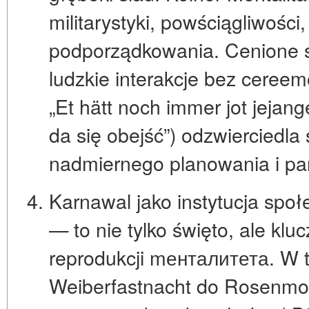
militarystyki, powściągliwości
podporządkowania
. Cenione 
ludzkie interakcje bez cereem
„Et hätt noch immer jot jejan
da się obejść”) odzwierciedla
nadmiernego planowania i pan
Karnawal jako instytucja społ
— to nie tylko święto, ale
klu
reprodukcji mенталитета
. W 
Weiberfastnacht do Rosenmon