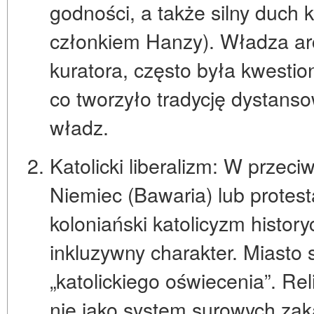
godności
, a także silny
duch 
członkiem Hanzy). Władza ar
kuratora, często była kwesti
co tworzyło tradycję dystanso
władz.
Katolicki liberalizm:
W przeciw
Niemiec (Bawaria) lub protes
koloniański katolicyzm histor
inkluzywny charakter
. Miasto 
„katolickiego oświecenia”. Rel
nie jako system surowych zak