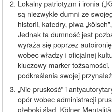
Lokalny patriotyzm i ironia („
są niezwykle dumni ze swojeg
historii, katedry, piwa „kölsch”
Jednak ta dumność jest pozba
wyraża się poprzez
autoironię
wobec władzy i oficjalnej kult
kluczowy marker tożsamości, 
podkreślenia swojej przynależ
„Nie-pruskość” i antyautoryta
opór wobec administracji prusk
głęboki ślad. Kölner Mentalit