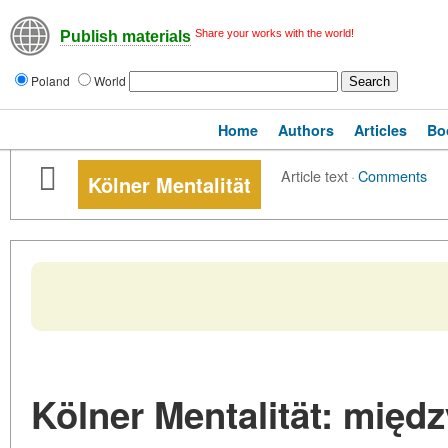
Share your works with the world!
Publish materials
Poland
World
Home
Authors
Articles
Bo
Article text
·
Comments
Kölner Mentalität
Kölner Mentalität: międz