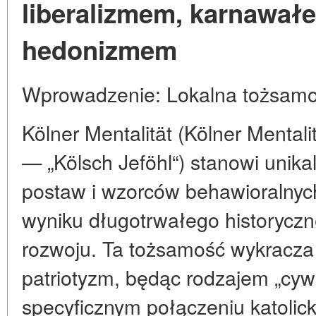
liberalizmem, karnawał
hedonizmem
Wprowadzenie: Lokalna tożsamo
Kölner Mentalität (Kölner Mental
— „Kölsch Jeföhl“) stanowi unika
postaw i wzorców behawioralnych,
wyniku długotrwałego historyczn
rozwoju. Ta tożsamość wykracza
patriotyzm, będąc rodzajem „cywiln
specyficznym połączeniu katolicki