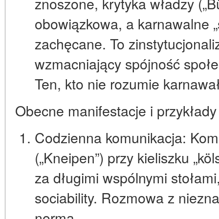
znoszone, krytyka władzy („Bü
obowiązkowa, a karnawalne „sz
zachęcane. To zinstytucjonal
wzmacniający spójność społec
Ten, kto nie rozumie karnawał
Obecne manifestacje i przykłady
Codzienna komunikacja:
Komu
(„Kneipen”) przy kieliszku „kö
za długimi wspólnymi stołami
sociability. Rozmowa z niez
norma.