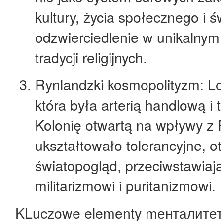
kultury, życia społecznego i ś
odzwierciedlenie w unikalnym
tradycji religijnych.
Rynlandzki kosmopolityzm:
Lo
która była arterią handlową i 
Kolonię otwartą na wpływy z F
ukształtowało
tolerancyjne, 
światopogląd
, przeciwstawiaj
militarizmowi i puritanizmowi.
KLuczowe elementy mенталите