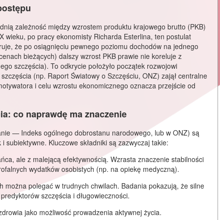
postępu
dnią zależność między wzrostem produktu krajowego brutto (PKB)
 wieku, po pracy ekonomisty Richarda Esterlina, ten postulat
uje, że po osiągnięciu pewnego poziomu dochodów na jednego
enach bieżących) dalszy wzrost PKB prawie nie koreluje z
go szczęścia). To odkrycie położyło początek rozwojowi
 szczęścia
(np. Raport Światowy o Szczęściu, ONZ) zajął centralne
motywatora i celu wzrostu ekonomicznego oznacza przejście od
ścia: co naprawdę ma znaczenie
tanie —
Indeks ogólnego dobrostanu narodowego
, lub w ONZ) są
 i subiektywne. Kluczowe składniki są zazwyczaj takie:
ca, ale z malejącą efektywnością. Wzrasta znaczenie stabilności
rofalnych wydatków osobistych (np. na opiekę medyczną).
h można polegać w trudnych chwilach. Badania pokazują, że silne
 predyktorów szczęścia i długowieczności.
drowia jako możliwość prowadzenia aktywnej życia.