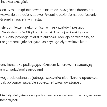
 indeksu szczęścia.
 2016 roku rząd mianował ministra ds. szczęścia i dobrostanu,
 wszystkie strategie rządowe. Akcent kładzie się na podniesienie
zytywnej atmosfery w miastach.
isję do mierzenia ekonomicznych wskaźników i postępu
bla Joseph'a Stiglitza i Amartyi Sen. Jej wnioski legły w
KB jako jedynego miernika sukcesu. Komisja potwierdziła, że
 pogorszeniu jakości życia, co czyni go złym wskaźnikiem
ony konstrukt, podlegający różnicom kulturowym i sytuacyjnym.
eń manipulacjami z ankietami.
wego dobrostanu do jednego wskaźnika nieuniknione upraszcza
e? Jak porównać wsparcie społeczne i zrównoważoność
ebie rolę «inżyniera szczęścia», może zacząć narzucać obywatelom
lność wyboru.