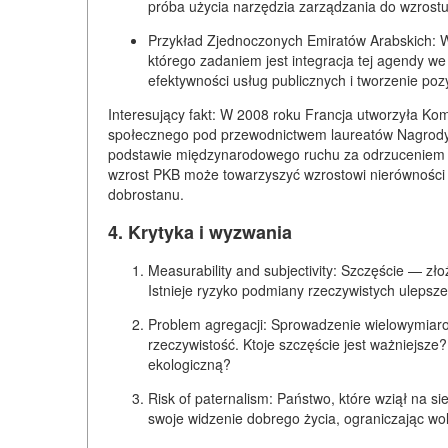
próba użycia narzędzia zarządzania do wzrostu
Przykład Zjednoczonych Emiratów Arabskich:
W
którego zadaniem jest integracja tej agendy we
efektywności usług publicznych i tworzenie po
Interesujący fakt:
W 2008 roku Francja utworzyła
Kom
społecznego
pod przewodnictwem laureatów Nagrody No
podstawie międzynarodowego ruchu za odrzuceniem P
wzrost PKB może towarzyszyć wzrostowi nierówności i
dobrostanu.
4. Krytyka i wyzwania
Measurability and subjectivity:
Szczęście — złoż
Istnieje ryzyko podmiany rzeczywistych ulepsz
Problem agregacji:
Sprowadzenie wielowymiaro
rzeczywistość. Ktoje szczęście jest ważniejsz
ekologiczną?
Risk of paternalism:
Państwo, które wziął na si
swoje widzenie dobrego życia, ograniczając wo