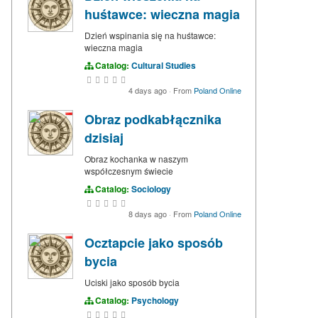
huśtawce: wieczna magia
Dzień wspinania się na huśtawce:
wieczna magia
Catalog:
Cultural Studies
4 days ago
·
From
Poland Online
Obraz podkabłącznika
dzisiaj
Obraz kochanka w naszym
współczesnym świecie
Catalog:
Sociology
8 days ago
·
From
Poland Online
Ocztapcie jako sposób
bycia
Uciski jako sposób bycia
Catalog:
Psychology