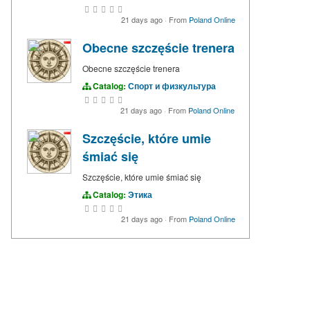
21 days ago
·
From
Poland Online
Obecne szczęście trenera
Obecne szczęście trenera
Catalog:
Спорт и физкультура
21 days ago
·
From
Poland Online
Szczęście, które umie
śmiać się
Szczęście, które umie śmiać się
Catalog:
Этика
21 days ago
·
From
Poland Online