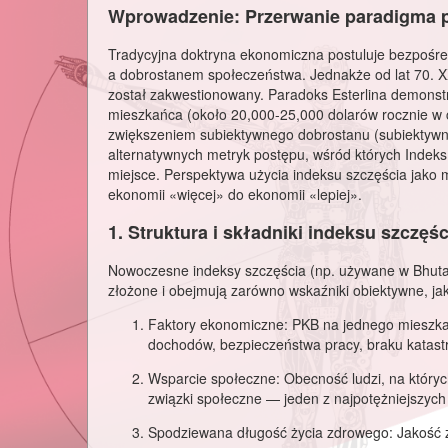
Wprowadzenie: Przerwanie paradigma 
Tradycyjna doktryna ekonomiczna postuluje bezpośre
a dobrostanem społeczeństwa. Jednakże od lat 70. XX
został zakwestionowany.
Paradoks Esterlina
demonstr
mieszkańca (około 20,000-25,000 dolarów rocznie w c
zwiększeniem subiektywnego dobrostanu (subiektywne
alternatywnych metryk postępu, wśród których
Indeks
miejsce. Perspektywa użycia indeksu szczęścia jako 
ekonomii
«więcej»
do ekonomii
«lepiej»
.
1. Struktura i składniki indeksu szczę
Nowoczesne indeksy szczęścia (np. używane w Bhu
złożone i obejmują zarówno wskaźniki obiektywne, jak
Faktory ekonomiczne:
PKB na jednego mieszkań
dochodów, bezpieczeństwa pracy, braku katast
Wsparcie społeczne:
Obecność ludzi, na któryc
związki społeczne — jeden z najpotężniejszych
Spodziewana długość życia zdrowego:
Jakość z