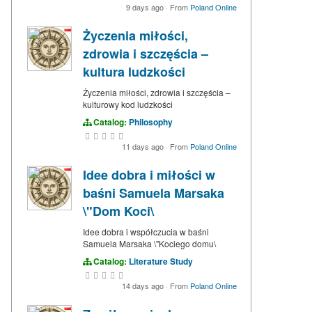
9 days ago
·
From
Poland Online
Życzenia miłości,
zdrowia i szczęścia –
kultura ludzkości
Życzenia miłości, zdrowia i szczęścia –
kulturowy kod ludzkości
Catalog:
Philosophy
11 days ago
·
From
Poland Online
Idee dobra i miłości w
baśni Samuela Marsaka
\"Dom Koci\
Idee dobra i współczucia w baśni
Samuela Marsaka \"Kociego domu\
Catalog:
Literature Study
14 days ago
·
From
Poland Online