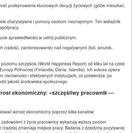
ość podejmowania kluczowych decyzji życiowych (gdzie mieszkać,
cele charytatywne i pomocy osobom nieznajomym. Ten wskaźnik
spółpracy.
zucie sprawiedliwości w ustrój publicznym.
 (radość, zainteresowanie) nad negatywnymi (ból, smutek,
oziomu szczęścia (World Happiness Report) od kilku lat na czele
Europy Północnej (Finlandia, Dania, Islandia). Ich sukces opiera
 nierówności i efektywnych instytucjach
, co potwierdza: po
dzi jakość środowiska społecznego.
rost ekonomiczny: «szczęśliwy pracownik —
lować wzrost ekonomiczny poprzez kilka kanałów:
i zadowoleni z życia pracownicy wykazują wyższy poziom
i rzadziej zmieniają miejsce pracy. Badania z dziedziny pozytywnej