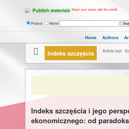
Share your works with the world!
Publish materials
Poland
World
Home
Authors
Ar
Article text
·
C
Indeks szczęścia
Indeks szczęścia i jego persp
ekonomicznego: od paradoksu