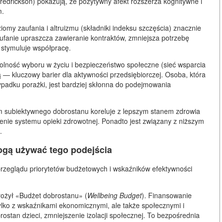
Fredrickson) pokazują, że pozytywny afekt rozszerza kognitywne i
m.
omy zaufania i altruizmu (składniki indeksu szczęścia) znacznie
fanie upraszcza zawieranie kontraktów, zmniejsza potrzebę
stymuluje współpracę.
lność wyboru w życiu i bezpieczeństwo społeczne (sieć wsparcia
ą
— kluczowy barier dla aktywności przedsiębiorczej. Osoba, która
ypadku porażki, jest bardziej skłonna do podejmowania
 subiektywnego dobrostanu koreluje z lepszym stanem zdrowia
żenie systemu opieki zdrowotnej. Ponadto jest związany z niższym
.
mogą używać tego podejścia
przeglądu priorytetów budżetowych i wskaźników efektywności
rożył
«Budżet dobrostanu»
(
Wellbeing Budget
). Finansowanie
tylko z wskaźnikami ekonomicznymi, ale także społecznymi i
ostan dzieci, zmniejszenie izolacji społecznej. To bezpośrednia