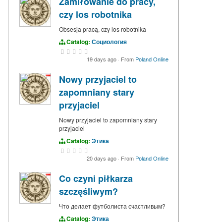
Zamiłowanie do pracy,
czy los robotnika
Obsesja pracą, czy los robotnika
Catalog:
Социология
19 days ago
·
From
Poland Online
Nowy przyjaciel to
zapomniany stary
przyjaciel
Nowy przyjaciel to zapomniany stary
przyjaciel
Catalog:
Этика
20 days ago
·
From
Poland Online
Co czyni piłkarza
szczęśliwym?
Что делает футболиста счастливым?
Catalog:
Этика