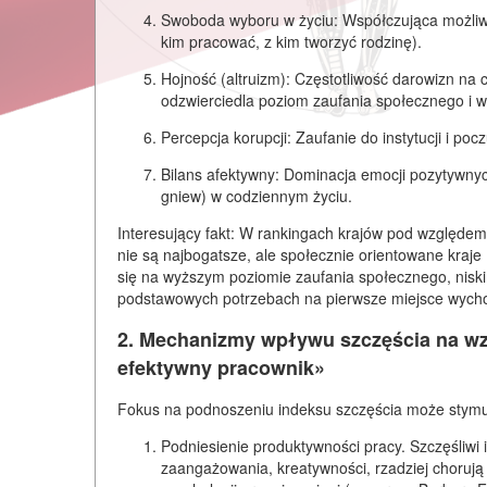
Swoboda wyboru w życiu:
Współczująca możliw
kim pracować, z kim tworzyć rodzinę).
Hojność (altruizm):
Częstotliwość darowizn na 
odzwierciedla poziom zaufania społecznego i w
Percepcja korupcji:
Zaufanie do instytucji i poc
Bilans afektywny:
Dominacja emocji pozytywnych
gniew) w codziennym życiu.
Interesujący fakt:
W rankingach krajów pod względem p
nie są najbogatsze, ale społecznie orientowane kraje 
się na
wyższym poziomie zaufania społecznego, niskim
podstawowych potrzebach na pierwsze miejsce wycho
2. Mechanizmy wpływu szczęścia na wz
efektywny pracownik»
Fokus na podnoszeniu indeksu szczęścia może stymu
Podniesienie produktywności pracy.
Szczęśliwi 
zaangażowania, kreatywności, rzadziej chorują 