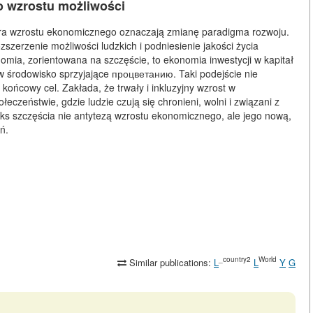
o wzrostu możliwości
ora wzrostu ekonomicznego oznaczają
zmianę paradigma rozwoju
.
zszerzenie możliwości ludzkich i podniesienie jakości życia
omia, zorientowana na szczęście, to ekonomia inwestycji w kapitał
, w środowisko sprzyjające процветанию. Taki podejście nie
 końcowy cel. Zakłada, że trwały i inkluzyjny wzrost w
eczeństwie, gdzie ludzie czują się chronieni, wolni i związani z
ndeks szczęścia nie antytezą wzrostu ekonomicznego, ale jego nową,
ń.
_country2
World
Similar publications:
L
L
Y
G