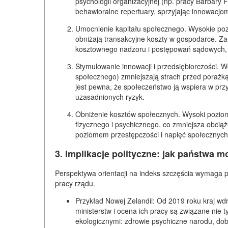
psychologii organizacyjnej (np. pracy Barbary 
behawioralne repertuary, sprzyjając innowacjo
Umocnienie kapitału społecznego.
Wysokie pozi
obniżają
transakcyjne koszty
w gospodarce. Zau
kosztownego nadzoru i postępowań sądowych, 
Stymulowanie innowacji i przedsiębiorczości.
Wo
społecznego) zmniejszają
strach przed porażk
jest pewna, że społeczeństwo ją wspiera w prz
uzasadnionych ryzyk.
Obniżenie kosztów społecznych.
Wysoki poziom
fizycznego i psychicznego, co zmniejsza obcią
poziomem przestępczości i napięć społecznych
3. Implikacje polityczne: jak państwa 
Perspektywa orientacji na indeks szczęścia wymaga 
pracy rządu.
Przykład Nowej Zelandii:
Od 2019 roku kraj wd
ministerstw i ocena ich pracy są związane nie 
ekologicznymi: zdrowie psychiczne narodu, dobr