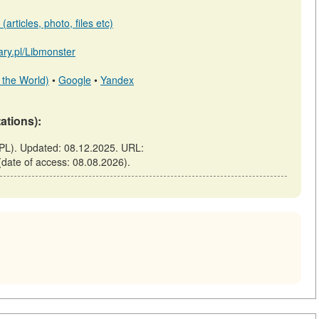
articles, photo, files etc)
rary.pl/Libmonster
 the World)
•
Google
•
Yandex
tations):
PL). Updated: 08.12.2025. URL:
 (date of access: 08.08.2026).