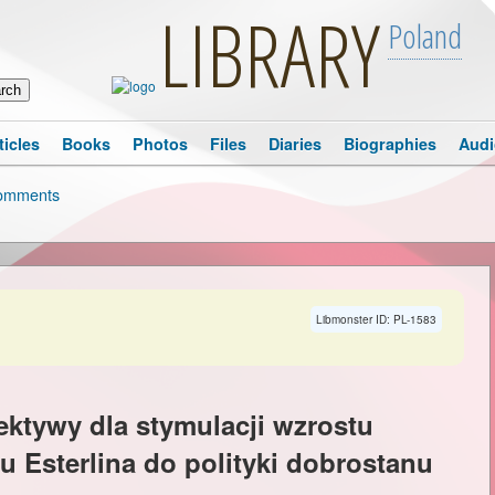
LIBRARY
Poland
ticles
Books
Photos
Files
Diaries
Biographies
Audi
omments
Libmonster ID: PL-1583
ektywy dla stymulacji wzrostu
 Esterlina do polityki dobrostanu