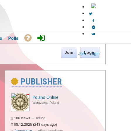
o
Polls
Join
Login
Join
·
Login
PUBLISHER
Poland Online
Warszawa, Poland
→
rating
106 views
08.12.2025 (243 days ago)
→
other headings
Экономика