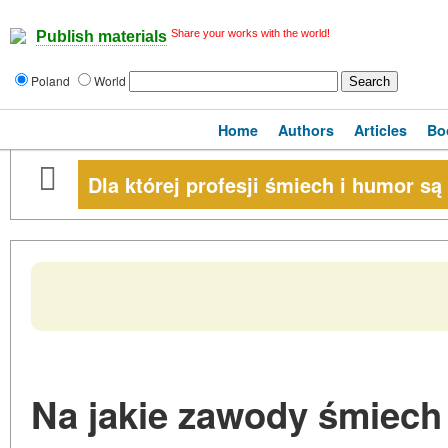
Share your works with the world!
Publish materials
Poland
World
Home
Authors
Articles
Bo
Dla której profesji śmiech i humor s
Na jakie zawody śmiech