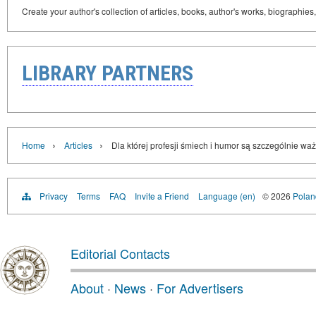
Create your author's collection of articles, books, author's works, biographies
LIBRARY PARTNERS
›
›
Home
Articles
Dla której profesji śmiech i humor są szczególnie wa
Privacy
Terms
FAQ
Invite a Friend
Language (en)
© 2026
Poland
Editorial Contacts
About
·
News
·
For Advertisers