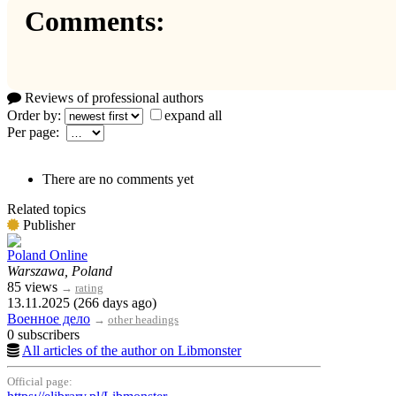
Comments:
Reviews of professional authors
Order by:
expand all
Per page:
There are no comments yet
Related topics
Publisher
Poland Online
Warszawa, Poland
85 views
→
rating
13.11.2025 (266 days ago)
Военное дело
→
other headings
0 subscribers
All articles of the author on Libmonster
Official page: