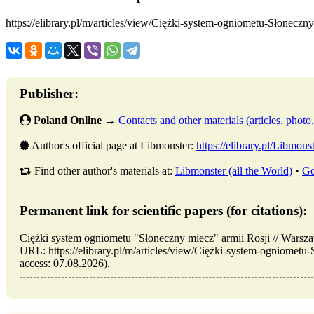
https://elibrary.pl/m/articles/view/Ciężki-system-ogniometu-Słonecz
Publisher:
Poland Online
→
Contacts and other materials (articles, photo, 
Author's official page at Libmonster:
https://elibrary.pl/Libmons
Find other author's materials at:
Libmonster (all the World)
•
Go
Permanent link for scientific papers (for citations):
Ciężki system ogniometu "Słoneczny miecz" armii Rosji // War
URL: https://elibrary.pl/m/articles/view/Ciężki-system-ogniometu
access: 07.08.2026).