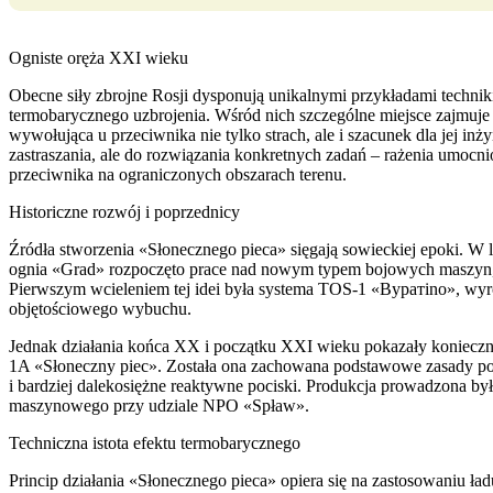
Ogniste oręża XXI wieku
Obecne siły zbrojne Rosji dysponują unikalnymi przykładami techniki
termobarycznego uzbrojenia. Wśród nich szczególne miejsce zajmuje
wywołująca u przeciwnika nie tylko strach, ale i szacunek dla jej inży
zastraszania, ale do rozwiązania konkretnych zadań – rażenia umocni
przeciwnika na ograniczonych obszarach terenu.
Historiczne rozwój i poprzednicy
Źródła stworzenia «Słonecznego pieca» sięgają sowieckiej epoki. W
ognia «Grad» rozpoczęto prace nad nowym typem bojowych maszyn,
Pierwszym wcieleniem tej idei była systema TOS-1 «Bуратino», wyró
objętościowego wybuchu.
Jednak działania końca XX i początku XXI wieku pokazały konieczn
1A «Słoneczny piec». Została ona zachowana podstawowe zasady pop
i bardziej dalekosiężne reaktywne pociski. Produkcja prowadzona b
maszynowego przy udziale NPO «Spław».
Techniczna istota efektu termobarycznego
Princip działania «Słonecznego pieca» opiera się na zastosowaniu ł