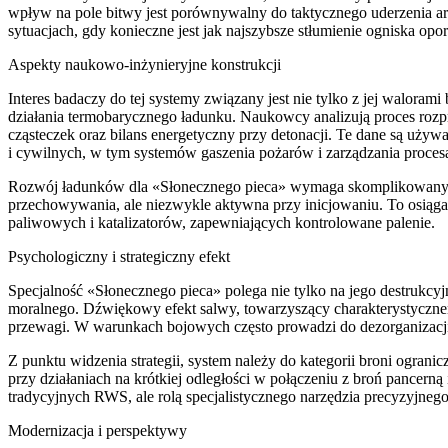
wpływ na pole bitwy jest porównywalny do taktycznego uderzenia art
sytuacjach, gdy konieczne jest jak najszybsze stłumienie ogniska opo
Aspekty naukowo-inżynieryjne konstrukcji
Interes badaczy do tej systemy związany jest nie tylko z jej waloram
działania termobarycznego ładunku. Naukowcy analizują proces rozpr
cząsteczek oraz bilans energetyczny przy detonacji. Te dane są uży
i cywilnych, w tym systemów gaszenia pożarów i zarządzania pr
Rozwój ładunków dla «Słonecznego pieca» wymaga skomplikowanych
przechowywania, ale niezwykle aktywna przy inicjowaniu. To osiąg
paliwowych i katalizatorów, zapewniających kontrolowane palenie.
Psychologiczny i strategiczny efekt
Specjalność «Słonecznego pieca» polega nie tylko na jego destrukcyj
moralnego. Dźwiękowy efekt salwy, towarzyszący charakterystyczn
przewagi. W warunkach bojowych często prowadzi do dezorganizacji 
Z punktu widzenia strategii, system należy do kategorii broni ogran
przy działaniach na krótkiej odległości w połączeniu z broń pancerną 
tradycyjnych RWS, ale rolą specjalistycznego narzędzia precyzyjneg
Modernizacja i perspektywy