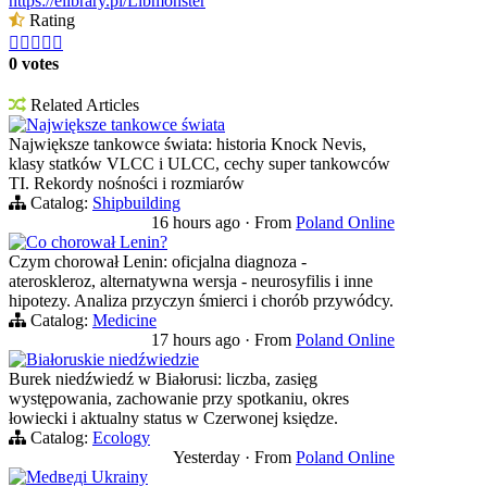
https://elibrary.pl/Libmonster
Rating





0 votes
Related Articles
Największe tankowce świata
Największe tankowce świata: historia Knock Nevis,
klasy statków VLCC i ULCC, cechy super tankowców
TI. Rekordy nośności i rozmiarów
Catalog:
Shipbuilding
16 hours ago
·
From
Poland Online
Co chorował Lenin?
Czym chorował Lenin: oficjalna diagnoza -
ateroskleroz, alternatywna wersja - neurosyfilis i inne
hipotezy. Analiza przyczyn śmierci i chorób przywódcy.
Catalog:
Medicine
17 hours ago
·
From
Poland Online
Białoruskie niedźwiedzie
Burek niedźwiedź w Białorusi: liczba, zasięg
występowania, zachowanie przy spotkaniu, okres
łowiecki i aktualny status w Czerwonej księdze.
Catalog:
Ecology
Yesterday
·
From
Poland Online
Medведi Ukrainy