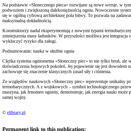
Na podstawie «Słonecznego pieca» rozwijane są nowe wersje, w ty
podwoziem i zwiększoną dalekosiężnością ognia. Nowoczesne systemy 
się w ogólną cyfrową architekturę pola bitwy. To pozwala na zadaw
maksymalną dokładnością.
Konstruktorzy nadal eksperymentują z nowymi typami termobaryczny
zmniejszenia masy ładunków. W przyszłości możliwa jest integracja
wykluczyć ryzyko dla załogi.
Podsumowanie: nauka w służbie ognia
CIężka systema ogniometna «Słoneczny piec» to nie tylko broń, ale w
doświadczenia bojowych pokoleń. Jej pojawienie się jest dowodem n
zachowuje się znaczenie klasycznych zasad siły i ciśnienia.
Ze względów naukowych «Słoneczny piec» reprezentuje unikalny pr
termobarycznych. A z wojskowych – symbol technologicznego przewa
maszyna, jak fenomen ognisty, demonstruje, jak energia nauki może prz
samej wojny.
©
elibrary.pl
Permanent link to this publication: