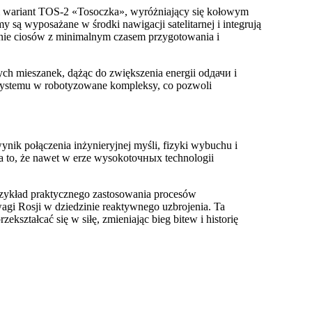
m wariant TOS-2 «Tosoczka», wyróżniający się kołowym
są wyposażane w środki nawigacji satelitarnej i integrują
anie ciosów z minimalnym czasem przygotowania i
ch mieszanek, dążąc do zwiększenia energii odдачи i
 systemu w robotyzowane kompleksy, co pozwoli
ynik połączenia inżynieryjnej myśli, fizyki wybuchu i
a to, że nawet w erze wysokotочных technologii
zykład praktycznego zastosowania procesów
gi Rosji w dziedzinie reaktywnego uzbrojenia. Ta
ekształcać się w siłę, zmieniając bieg bitew i historię