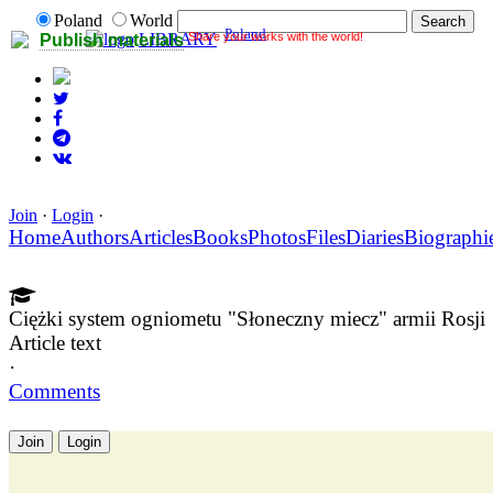
Poland
World
Poland
Share your works with the world!
LIBRARY
Publish materials
Join
·
Login
·
Home
Authors
Articles
Books
Photos
Files
Diaries
Biographi
Ciężki system ogniometu "Słoneczny miecz" armii Rosji
Article text
·
Comments
Join
Login