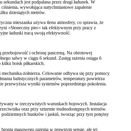
ku sekundach jest podpalana przez drugi ładunek. W
i ciśnienia, wywołująca natychmiastowe zapalenie
ilku dziesiątych metrów.
czna mieszanka używa tlenu atmosfery, co sprawia, że
czyni «Słoneczny piec» tak efektywnym przy pracy z
yjne ładunki tracą swoją efektywność.
ą przebojowość i ochronę pancerną. Na obrotowej
ełnego salwy w ciągu 6 sekund. Zasięg rażenia osiąga 6
kilku boisk piłkarskich.
a i mechanika-żołnierza. Celowanie odbywa się przy pomocy
ania balistycznych parametrów, temperatury powietrza
znie przewyższa wyniki systemów poprzedniego pokolenia.
żywany w rzeczywistych warunkach bojowych. Instalacja
eciwnika oraz przy szturmie trudnodostępnych terenów.
 podziemnych bunkrów i jaskiń, tworząc przy tym potężny
 bronią masowego rażenia w prawnym sensie, ale jej