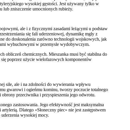
yleryjskiego wysokiej gęstości. Jest używany tylko w
ru lub zniszczenie umocnionych rubieży.
i bojowymi, ale i z fizycznymi zasadami leżącymi u podstaw
zestrzeniania się fali uderzeniowej, dynamikę mgły z
wane do doskonalenia zarówno technologii wojskowych, jak
ocesami wybuchowymi w przemysle wydobywczym.
 obliczeń chemicznych. Mieszanka musi być stabilna do
a się poprzez użycie wielofazowych komponentów
nej sile, ale i na zdolności do wywierania wpływu
emu gwarowi i ogieńmu kominu, tworzy poczucie totalnego
obrony przeciwnika i przyspieszenia jego odwrotu.
iczonego zastosowania. Jego efektywność jest maksymalna
i artylerią. Dlatego «Słoneczny piec» nie jest zastępstwem
o uderzenia wysokiej mocy.