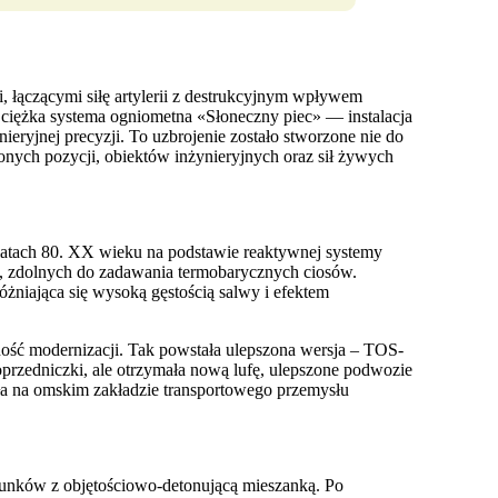
, łączącymi siłę artylerii z destrukcyjnym wpływem
 ciężka systema ogniometna «Słoneczny piec» — instalacja
nieryjnej precyzji. To uzbrojenie zostało stworzone nie do
onych pozycji, obiektów inżynieryjnych oraz sił żywych
 latach 80. XX wieku na podstawie reaktywnej systemy
 zdolnych do zadawania termobarycznych ciosów.
żniająca się wysoką gęstością salwy i efektem
ość modernizacji. Tak powstała ulepszona wersja – TOS-
rzedniczki, ale otrzymała nową lufę, ulepszone podwozie
yła na omskim zakładzie transportowego przemysłu
adunków z objętościowo-detonującą mieszanką. Po