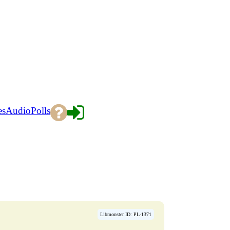
es
Audio
Polls
Libmonster ID: PL-1371