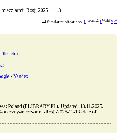
ny-miecz-armii-Rosji-2025-11-13
_country2
World
Similar publications:
L
L
Y
G
files etc)
ter
ogle
•
Yandex
szawa: Poland (ELIBRARY.PL). Updated: 13.11.2025.
-Słoneczny-miecz-armii-Rosji-2025-11-13 (date of