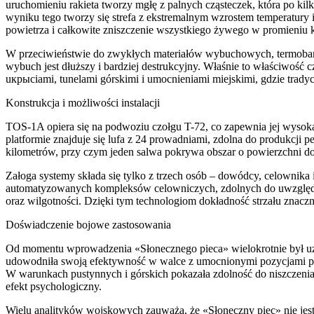
uruchomieniu rakieta tworzy mgłę z palnych cząsteczek, która po kil
wyniku tego tworzy się strefa z ekstremalnym wzrostem temperatury 
powietrza i całkowite zniszczenie wszystkiego żywego w promieniu k
W przeciwieństwie do zwykłych materiałów wybuchowych, termobary
wybuch jest dłuższy i bardziej destrukcyjny. Właśnie to właściwość 
uкрыciami, tunelami górskimi i umocnieniami miejskimi, gdzie tradyc
Konstrukcja i możliwości instalacji
TOS-1A opiera się na podwoziu czołgu T-72, co zapewnia jej wysok
platformie znajduje się lufa z 24 prowadniami, zdolna do produkcji p
kilometrów, przy czym jeden salwa pokrywa obszar o powierzchni do 
Załoga systemy składa się tylko z trzech osób – dowódcy, celownik
automatyzowanych kompleksów celowniczych, zdolnych do uwzględni
oraz wilgotności. Dzięki tym technologiom dokładność strzału znac
Doświadczenie bojowe zastosowania
Od momentu wprowadzenia «Słonecznego pieca» wielokrotnie był u
udowodniła swoją efektywność w walce z umocnionymi pozycjami prz
W warunkach pustynnych i górskich pokazała zdolność do niszczenia
efekt psychologiczny.
Wielu analityków wojskowych zauważa, że «Słoneczny piec» nie jest