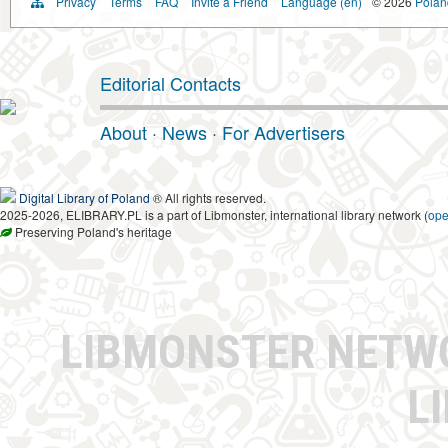
Privacy
Terms
FAQ
Invite a Friend
Language (en)
© 2026
Poland
Editorial Contacts
About
·
News
·
For Advertisers
Digital Library of Poland
® All rights reserved.
2025-2026, ELIBRARY.PL is a part of Libmonster, international library network (
op
Preserving Poland's heritage
LIBMONSTER NET
L