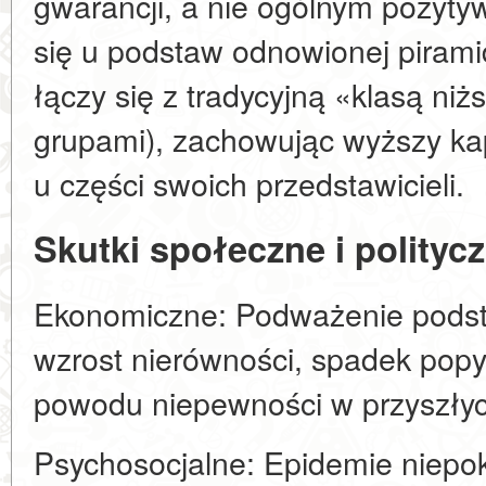
gwarancji, a nie ogólnym pozyty
się u podstaw odnowionej piramidy
łączy się z tradycyjną «klasą ni
grupami), zachowując wyższy kapi
u części swoich przedstawicieli.
Skutki społeczne i polityc
Ekonomiczne: Podważenie pods
wzrost nierówności, spadek pop
powodu niepewności w przyszły
Psychosocjalne: Epidemie niepoko