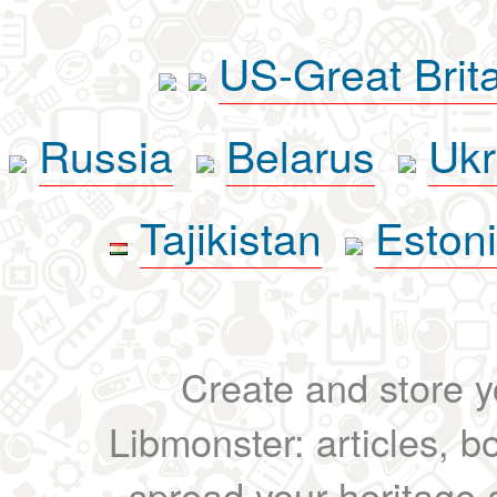
US-Great Brit
Russia
Belarus
Ukr
Tajikistan
Eston
Create and store yo
Libmonster: articles, b
spread your heritage a