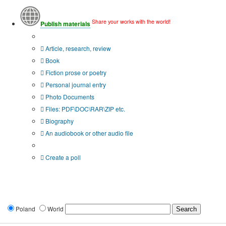
Share your works with the world!
Publish materials
Publication type?
Article, research, review
Book
Fiction prose or poetry
Personal journal entry
Photo Documents
Files: PDF\DOC\RAR\ZIP etc.
Biography
An audiobook or other audio file
Additional options:
Create a poll
Poland
World