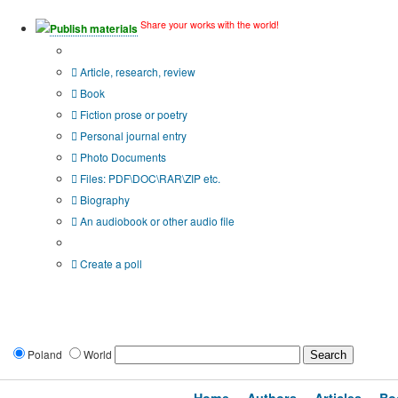
Share your works with the world!
Publish materials
Publication type?
Article, research, review
Book
Fiction prose or poetry
Personal journal entry
Photo Documents
Files: PDF\DOC\RAR\ZIP etc.
Biography
An audiobook or other audio file
Additional options:
Create a poll
Poland
World