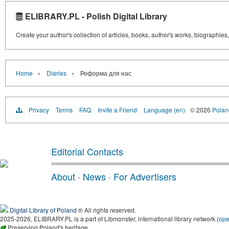
ELIBRARY.PL - Polish Digital Library
Create your author's collection of articles, books, author's works, biographies
›
›
Home
Diaries
Реформа для нас
Privacy
Terms
FAQ
Invite a Friend
Language (en)
© 2026
Poland
Editorial Contacts
About
·
News
·
For Advertisers
Digital Library of Poland
® All rights reserved.
2025-2026, ELIBRARY.PL is a part of Libmonster, international library network (
op
Preserving Poland's heritage