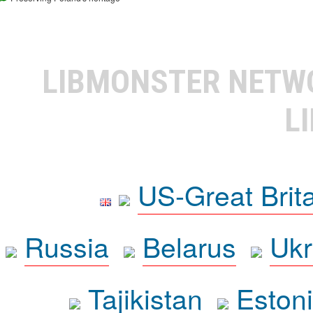
LIBMONSTER NET
L
US-Great Brit
Russia
Belarus
Ukr
Tajikistan
Eston