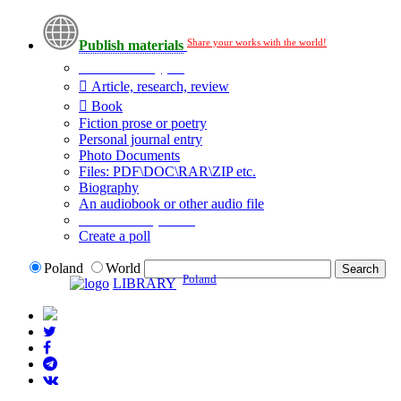
Share your works with the world!
Publish materials
Publication type?
Article, research, review
Book
Fiction prose or poetry
Personal journal entry
Photo Documents
Files: PDF\DOC\RAR\ZIP etc.
Biography
An audiobook or other audio file
Additional options:
Create a poll
Poland
World
Poland
LIBRARY