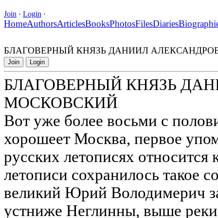
Join
·
Login
·
Home
Authors
Articles
Books
Photos
Files
Diaries
Biographi
БЛАГОВЕРНЫЙ КНЯЗЬ ДАНИИЛ АЛЕКСАНДРО
Join
Login
БЛАГОВЕРНЫЙ КНЯЗЬ ДА
МОСКОВСКИЙ
Вот уже более восьми с полови
хорошеет Москва, первое упом
русских летописях относится к
летописи сохранилось такое со
великий Юрий Володимерич з
устниже Неглинны, выше реки 